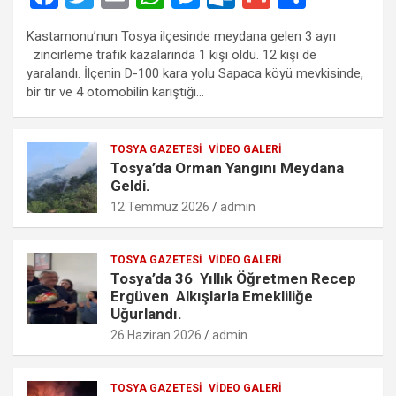
a
wi
m
h
es
ut
m
h
Kastamonu’nun Tosya ilçesinde meydana gelen 3 ayrı
ce
tt
ail
at
se
lo
ail
ar
zincirleme trafik kazalarında 1 kişi öldü. 12 kişi de
b
er
s
n
o
e
yaralandı. İlçenin D-100 kara yolu Sapaca köyü mevkisinde,
bir tır ve 4 otomobilin karıştığı…
o
A
g
k.
o
p
er
c
TOSYA GAZETESI
VIDEO GALERI
k
p
o
Tosya’da Orman Yangını Meydana
m
Geldi.
12 Temmuz 2026
admin
TOSYA GAZETESI
VIDEO GALERI
Tosya’da 36 Yıllık Öğretmen Recep
Ergüven Alkışlarla Emekliliğe
Uğurlandı.
26 Haziran 2026
admin
TOSYA GAZETESI
VIDEO GALERI