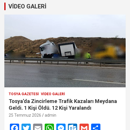
VİDEO GALERİ
TOSYA GAZETESI
VIDEO GALERI
Tosya’da Zincirleme Trafik Kazaları Meydana
Geldi. 1 Kişi Öldü. 12 Kişi Yaralandı
25 Temmuz 2026
admin
F
T
E
W
M
O
G
S