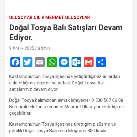
ULUSOY ARICILIK MEHMET ULUSOYLAR
Doğal Tosya Balı Satışları Devam
Ediyor.
9 Aralık 2025
admin
F
T
E
W
M
O
G
S
a
wi
m
h
es
ut
m
h
Kastamonu’nun Tosya ilçesinde yetiştirdiğimiz arılardan
ce
tt
ail
at
se
lo
ail
ar
elde ettiğimiz süzme ve petekli Doğal Tosya balı
b
er
s
n
o
e
satışlarımız devam diyor.
o
A
g
k.
Doğal Tosya balımızdan almak isteyenler 0 530 567 66 08
Numaralı telefon üzerinden Mehmet Ulusoylar ile iletişime
o
p
er
c
geçebilirler.
k
p
o
Kastamonu’nun Tosya ilçesinde ürettiğimiz süzme ve
m
petekli Doğal Tosya Balımızın kilogramı 800 liradır.