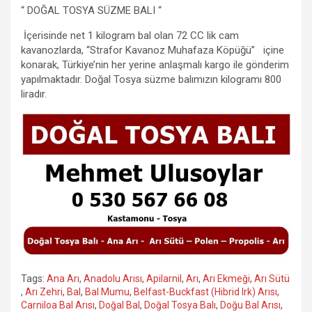
“ DOĞAL TOSYA SÜZME BALI “
İçerisinde net 1 kilogram bal olan 72 CC lik cam
kavanozlarda, “Strafor Kavanoz Muhafaza Köpüğü” içine
konarak, Türkiye’nin her yerine anlaşmalı kargo ile gönderim
yapılmaktadır. Doğal Tosya süzme balımızın kilogramı 800
liradır.
Tags:
Ana Arı
,
Anadolu Arısı
,
Apilarnil
,
Arı
,
Arı Ekmeği
,
Arı Sütü
,
Arı Zehri
,
Bal
,
Bal Mumu
,
Belfast-Buckfast (Hibrid Irk) Arısı
,
Carniloa Bal Arısı
,
Doğal Bal
,
Doğal Tosya Balı
,
Doğu Bal Arısı
,