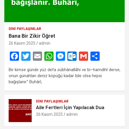
DINI PAYLAŞIMLAR
Bana Bir Zikir Öğret
26 Kasım 2025
admin
F
T
E
W
M
O
G
S
a
wi
m
h
es
ut
m
h
Bir kimse günde yüz defa sübhânallâhi ve bi–hamdihî derse,
ce
tt
ail
at
se
lo
ail
ar
onun günahları deniz köpüğü kadar bile olsa hepsi
b
er
s
n
o
e
bağışlanır.” Buhârî,
o
A
g
k.
o
p
er
c
DINI PAYLAŞIMLAR
Aile Fertleri İçin Yapılacak Dua
k
p
o
26 Kasım 2025
admin
m