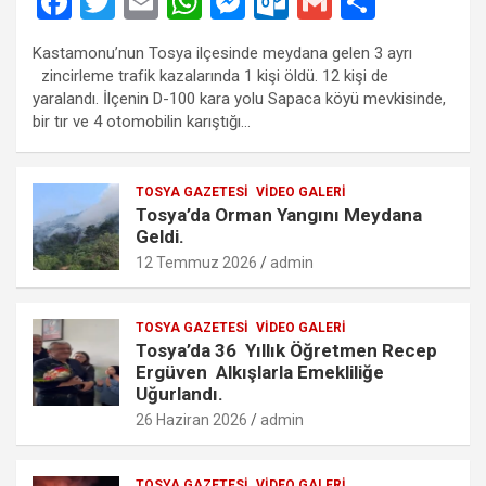
F
T
E
W
M
O
G
S
a
wi
m
h
es
ut
m
h
Kastamonu’nun Tosya ilçesinde meydana gelen 3 ayrı
ce
tt
ail
at
se
lo
ail
ar
zincirleme trafik kazalarında 1 kişi öldü. 12 kişi de
b
er
s
n
o
e
yaralandı. İlçenin D-100 kara yolu Sapaca köyü mevkisinde,
bir tır ve 4 otomobilin karıştığı…
o
A
g
k.
o
p
er
c
TOSYA GAZETESI
VIDEO GALERI
k
p
o
Tosya’da Orman Yangını Meydana
m
Geldi.
12 Temmuz 2026
admin
TOSYA GAZETESI
VIDEO GALERI
Tosya’da 36 Yıllık Öğretmen Recep
Ergüven Alkışlarla Emekliliğe
Uğurlandı.
26 Haziran 2026
admin
TOSYA GAZETESI
VIDEO GALERI