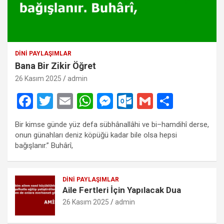
DINI PAYLAŞIMLAR
Bana Bir Zikir Öğret
26 Kasım 2025
admin
F
T
E
W
M
O
G
S
a
wi
m
h
es
ut
m
h
Bir kimse günde yüz defa sübhânallâhi ve bi–hamdihî derse,
ce
tt
ail
at
se
lo
ail
ar
onun günahları deniz köpüğü kadar bile olsa hepsi
b
er
s
n
o
e
bağışlanır.” Buhârî,
o
A
g
k.
o
p
er
c
DINI PAYLAŞIMLAR
Aile Fertleri İçin Yapılacak Dua
k
p
o
26 Kasım 2025
admin
m