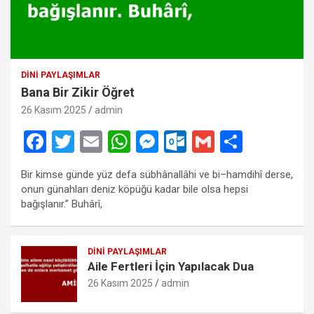
DINI PAYLAŞIMLAR
Bana Bir Zikir Öğret
26 Kasım 2025
admin
F
T
E
W
M
O
G
S
a
wi
m
h
es
ut
m
h
Bir kimse günde yüz defa sübhânallâhi ve bi–hamdihî derse,
ce
tt
ail
at
se
lo
ail
ar
onun günahları deniz köpüğü kadar bile olsa hepsi
b
er
s
n
o
e
bağışlanır.” Buhârî,
o
A
g
k.
o
p
er
c
DINI PAYLAŞIMLAR
Aile Fertleri İçin Yapılacak Dua
k
p
o
26 Kasım 2025
admin
m