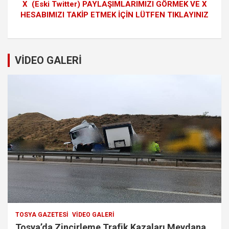
X (Eski Twitter) PAYLAŞIMLARIMIZI GÖRMEK VE X
HESABIMIZI TAKİP ETMEK İÇİN LÜTFEN TIKLAYINIZ
VİDEO GALERİ
TOSYA GAZETESI
VIDEO GALERI
Tosya’da Zincirleme Trafik Kazaları Meydana