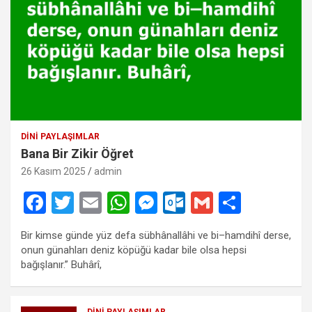
DINI PAYLAŞIMLAR
Bana Bir Zikir Öğret
26 Kasım 2025
admin
F
T
E
W
M
O
G
S
a
wi
m
h
es
ut
m
h
Bir kimse günde yüz defa sübhânallâhi ve bi–hamdihî derse,
ce
tt
ail
at
se
lo
ail
ar
onun günahları deniz köpüğü kadar bile olsa hepsi
b
er
s
n
o
e
bağışlanır.” Buhârî,
o
A
g
k.
DINI PAYLAŞIMLAR