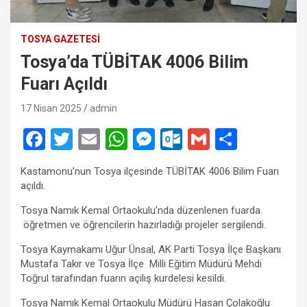
TOSYA GAZETESI
Tosya’da TÜBİTAK 4006 Bilim
Fuarı Açıldı
17 Nisan 2025
admin
F
T
E
W
M
O
G
S
a
wi
m
h
es
ut
m
h
Kastamonu’nun Tosya ilçesinde TÜBİTAK 4006 Bilim Fuarı
ce
tt
ail
at
se
lo
ail
ar
açıldı.
b
er
s
n
o
e
Tosya Namık Kemal Ortaokulu’nda düzenlenen fuarda
o
A
g
k.
öğretmen ve öğrencilerin hazırladığı projeler sergilendi.
o
p
er
c
Tosya Kaymakamı Uğur Ünsal, AK Parti Tosya İlçe Başkanı
Mustafa Takır ve Tosya İlçe Milli Eğitim Müdürü Mehdi
k
p
o
Toğrul tarafından fuarın açılış kurdelesi kesildi.
m
Tosya Namık Kemal Ortaokulu Müdürü Hasan Çolakoğlu