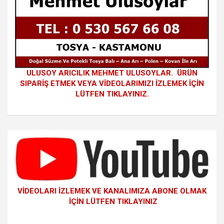
ULUSOY ARICILIK MEHMET ULUSOYLAR. ÜRÜN
SIPARİŞ ETMEK VEYA VİDEOLARIMIZI İZLEMEK İÇİN
LÜTFEN TIKLAYINIZ.
VİDEOLARI İZLEMEK VE KANALIMIZA ABONE OLMAK
İÇİN LÜTFEN TIKLAYINIZ