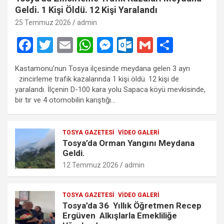
Geldi. 1 Kişi Öldü. 12 Kişi Yaralandı
25 Temmuz 2026
admin
F
T
E
W
M
O
G
S
a
wi
m
h
es
ut
m
h
Kastamonu’nun Tosya ilçesinde meydana gelen 3 ayrı
ce
tt
ail
at
se
lo
ail
ar
zincirleme trafik kazalarında 1 kişi öldü. 12 kişi de
b
er
s
n
o
e
yaralandı. İlçenin D-100 kara yolu Sapaca köyü mevkisinde,
bir tır ve 4 otomobilin karıştığı…
o
A
g
k.
o
p
er
c
TOSYA GAZETESI
VIDEO GALERI
k
p
o
Tosya’da Orman Yangını Meydana
m
Geldi.
12 Temmuz 2026
admin
TOSYA GAZETESI
VIDEO GALERI
Tosya’da 36 Yıllık Öğretmen Recep
Ergüven Alkışlarla Emekliliğe