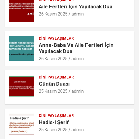
o
p
er
c
Aile Fertleri İçin Yapılacak Dua
k
p
o
26 Kasım 2025
admin
m
DINI PAYLAŞIMLAR
Anne-Baba Ve Aile Fertleri İçin
Yapılacak Dua
26 Kasım 2025
admin
DINI PAYLAŞIMLAR
Günün Duası
25 Kasım 2025
admin
DINI PAYLAŞIMLAR
Hadis-i Şerif
25 Kasım 2025
admin