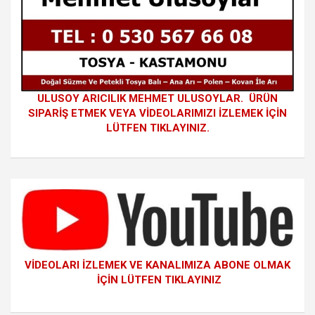
ULUSOY ARICILIK MEHMET ULUSOYLAR. ÜRÜN
SIPARİŞ ETMEK VEYA VİDEOLARIMIZI İZLEMEK İÇİN
LÜTFEN TIKLAYINIZ.
VİDEOLARI İZLEMEK VE KANALIMIZA ABONE OLMAK
İÇİN LÜTFEN TIKLAYINIZ