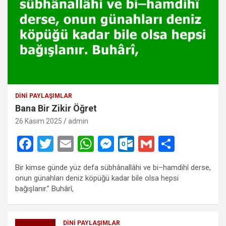
DINI PAYLAŞIMLAR
Bana Bir Zikir Öğret
26 Kasım 2025
admin
F
T
E
W
M
O
G
S
a
wi
m
h
es
ut
m
h
Bir kimse günde yüz defa sübhânallâhi ve bi–hamdihî derse,
ce
tt
ail
at
se
lo
ail
ar
onun günahları deniz köpüğü kadar bile olsa hepsi
b
er
s
n
o
e
bağışlanır.” Buhârî,
o
A
g
k.
o
p
er
c
DINI PAYLAŞIMLAR