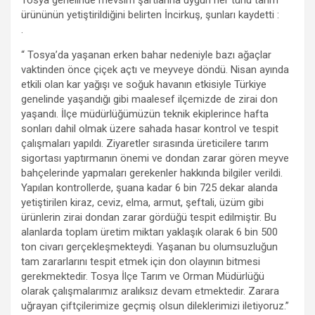
ürününün yetiştirildiğini belirten İncirkuş, şunları kaydetti :
.
“ Tosya’da yaşanan erken bahar nedeniyle bazı ağaçlar
vaktinden önce çiçek açtı ve meyveye döndü. Nisan ayında
etkili olan kar yağışı ve soğuk havanın etkisiyle Türkiye
genelinde yaşandığı gibi maalesef ilçemizde de zirai don
yaşandı. İlçe müdürlüğümüzün teknik ekiplerince hafta
sonları dahil olmak üzere sahada hasar kontrol ve tespit
çalışmaları yapıldı. Ziyaretler sırasında üreticilere tarım
sigortası yaptırmanın önemi ve dondan zarar gören meyve
bahçelerinde yapmaları gerekenler hakkında bilgiler verildi.
Yapılan kontrollerde, şuana kadar 6 bin 725 dekar alanda
yetiştirilen kiraz, ceviz, elma, armut, şeftali, üzüm gibi
ürünlerin zirai dondan zarar gördüğü tespit edilmiştir. Bu
alanlarda toplam üretim miktarı yaklaşık olarak 6 bin 500
ton civarı gerçekleşmekteydi. Yaşanan bu olumsuzluğun
tam zararlarını tespit etmek için don olayının bitmesi
gerekmektedir. Tosya İlçe Tarım ve Orman Müdürlüğü
olarak çalışmalarımız aralıksız devam etmektedir. Zarara
uğrayan çiftçilerimize geçmiş olsun dileklerimizi iletiyoruz.”