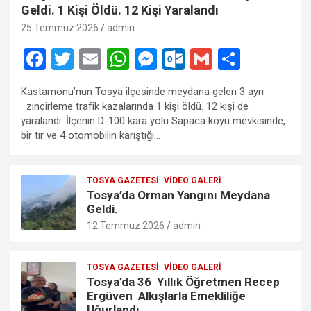
Geldi. 1 Kişi Öldü. 12 Kişi Yaralandı
25 Temmuz 2026
admin
F
T
E
W
M
O
G
S
a
wi
m
h
es
ut
m
h
Kastamonu’nun Tosya ilçesinde meydana gelen 3 ayrı
ce
tt
ail
at
se
lo
ail
ar
zincirleme trafik kazalarında 1 kişi öldü. 12 kişi de
b
er
s
n
o
e
yaralandı. İlçenin D-100 kara yolu Sapaca köyü mevkisinde,
bir tır ve 4 otomobilin karıştığı…
o
A
g
k.
o
p
er
c
TOSYA GAZETESI
VIDEO GALERI
k
p
o
Tosya’da Orman Yangını Meydana
m
Geldi.
12 Temmuz 2026
admin
TOSYA GAZETESI
VIDEO GALERI
Tosya’da 36 Yıllık Öğretmen Recep
Ergüven Alkışlarla Emekliliğe
Uğurlandı.