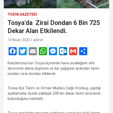
TOSYA GAZETESI
Tosya’da Zirai Dondan 6 Bin 725
Dekar Alan Etkilendi.
14 Nisan 2025
admin
F
T
E
W
M
O
G
S
a
wi
m
h
es
ut
m
h
Kastamonu’nun Tosya ilçesinde hava sıcaklığının sıfır
ce
tt
ail
at
se
lo
ail
ar
derecenin altına düşmesi ve kar yağışının ardından tarım
b
er
s
n
o
e
ürünleri zirai dondan etkilendi.
.
o
A
g
k.
Tosya İlçe Tarım ve Orman Müdürü Çağrı İncirkuş, yaptığı
o
p
er
c
açıklamada, ilçede yaklaşık 228 bin dekar tarım arazisinin
k
p
o
bulunduğunu hatırlattı.
.
m
Tosya genelinde mevsim şartlarına uygun her türlü tarım