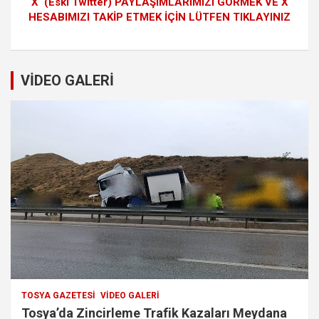
X (Eski Twitter) PAYLAŞIMLARIMIZI GÖRMEK VE X
HESABIMIZI TAKİP ETMEK İÇİN LÜTFEN TIKLAYINIZ
VİDEO GALERİ
TOSYA GAZETESI
VIDEO GALERI
Tosya’da Zincirleme Trafik Kazaları Meydana