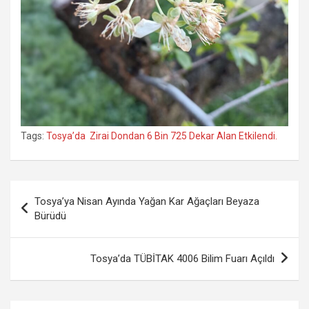
Tags:
Tosya’da Zirai Dondan 6 Bin 725 Dekar Alan Etkilendi.
Yazı
Tosya’ya Nisan Ayında Yağan Kar Ağaçları Beyaza
gezinmesi
Bürüdü
Tosya’da TÜBİTAK 4006 Bilim Fuarı Açıldı