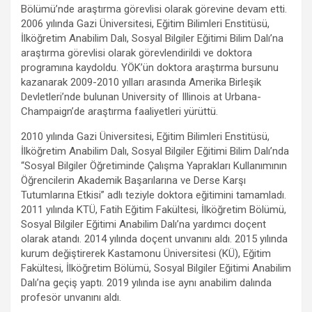
Bölümü’nde araştırma görevlisi olarak görevine devam etti.
2006 yılında Gazi Üniversitesi, Eğitim Bilimleri Enstitüsü,
İlköğretim Anabilim Dalı, Sosyal Bilgiler Eğitimi Bilim Dalı’na
araştırma görevlisi olarak görevlendirildi ve doktora
programına kaydoldu. YÖK’ün doktora araştırma bursunu
kazanarak 2009-2010 yılları arasında Amerika Birleşik
Devletleri’nde bulunan University of Illinois at Urbana-
Champaign’de araştırma faaliyetleri yürüttü.
2010 yılında Gazi Üniversitesi, Eğitim Bilimleri Enstitüsü,
İlköğretim Anabilim Dalı, Sosyal Bilgiler Eğitimi Bilim Dalı’nda
“Sosyal Bilgiler Öğretiminde Çalışma Yaprakları Kullanımının
Öğrencilerin Akademik Başarılarına ve Derse Karşı
Tutumlarına Etkisi” adlı teziyle doktora eğitimini tamamladı.
2011 yılında KTÜ, Fatih Eğitim Fakültesi, İlköğretim Bölümü,
Sosyal Bilgiler Eğitimi Anabilim Dalı’na yardımcı doçent
olarak atandı. 2014 yılında doçent unvanını aldı. 2015 yılında
kurum değiştirerek Kastamonu Üniversitesi (KÜ), Eğitim
Fakültesi, İlköğretim Bölümü, Sosyal Bilgiler Eğitimi Anabilim
Dalı’na geçiş yaptı. 2019 yılında ise aynı anabilim dalında
profesör unvanını aldı.