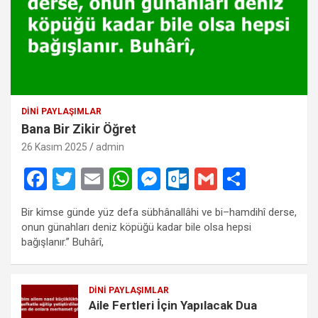
DINI PAYLAŞIMLAR
Bana Bir Zikir Öğret
26 Kasım 2025
admin
F
T
E
W
M
O
G
S
a
wi
m
h
es
ut
m
h
Bir kimse günde yüz defa sübhânallâhi ve bi–hamdihî derse,
ce
tt
ail
at
se
lo
ail
ar
onun günahları deniz köpüğü kadar bile olsa hepsi
b
er
s
n
o
e
bağışlanır.” Buhârî,
o
A
g
k.
o
p
er
c
DINI PAYLAŞIMLAR
Aile Fertleri İçin Yapılacak Dua
k
p
o