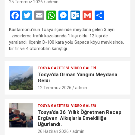
25 Temmuz 2026
admin
F
T
E
W
M
O
G
S
a
wi
m
h
es
ut
m
h
Kastamonu’nun Tosya ilçesinde meydana gelen 3 ayrı
ce
tt
ail
at
se
lo
ail
ar
zincirleme trafik kazalarında 1 kişi öldü. 12 kişi de
b
er
s
n
o
e
yaralandı. İlçenin D-100 kara yolu Sapaca köyü mevkisinde,
bir tır ve 4 otomobilin karıştığı…
o
A
g
k.
o
p
er
c
TOSYA GAZETESI
VIDEO GALERI
k
p
o
Tosya’da Orman Yangını Meydana
m
Geldi.
12 Temmuz 2026
admin
TOSYA GAZETESI
VIDEO GALERI
Tosya’da 36 Yıllık Öğretmen Recep
Ergüven Alkışlarla Emekliliğe
Uğurlandı.
26 Haziran 2026
admin