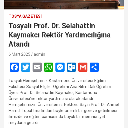
TOSYA GAZETESI
Tosyalı Prof. Dr. Selahattin
Kaymakcı Rektör Yardımcılığına
Atandı
6 Mart 2025
admin
F
T
E
W
M
O
G
S
a
wi
m
h
es
ut
m
h
Tosyalı Hemşehrimiz Kastamonu Üniversitesi Eğitim
ce
tt
ail
at
se
lo
ail
ar
Fakültesi Sosyal Bilgiler Öğretimi Ana Bilim Dalı Öğretim
b
er
s
n
o
e
Üyesi Prof. Dr. Selahattin Kaymakcı, Kastamonu
Üniversitesi’ne rektör yardımcısı olarak atandı.
o
A
g
k.
Hemşehrimizin Üniversitemiz Rektörü Sayın Prof. Dr. Ahmet
o
p
er
c
Hamdi Topal tarafından böyle önemli bir göreve getirilmesi
ilimizde ve eğitim camiasında büyük bir memnuniyet
k
p
o
meydana getirdi.