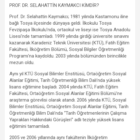
m
PROF. DR. SELAHATTİN KAYMAKCI KİMDİR?
Prof. Dr. Selahattin Kaymakcı; 1981 yılında Kastamonu iline
bağlı Tosya ilçesinde dünyaya geldi. İlkokulu Tosya
Fevzipaşa İlkokulu’nda, ortaokul ve liseyi ise Tosya Anadolu
Lisesi’nde tamamladı. 1999 yılında girdiği üniversite sınavını
kazanarak Karadeniz Teknik Üniversitesi (KTÜ), Fatih Eğitim
Fakültesi, İlköğretim Bölümü, Sosyal Bilgiler Öğretmenliği
Programı’na kaydoldu. 2003 yılında bölümünden birincilikle
mezun oldu.
Aynı yıl KTÜ Sosyal Bilimler Enstitüsü, Ortaöğretim Sosyal
Alanlar Eğitimi, Tarih Öğretmenliği Bilim Dalı’nda yüksek
lisans eğitimine başladı. 2004 yılında KTÜ, Fatih Eğitim
Fakültesi, Ortaöğretim Sosyal Alanlar Eğitimi Bölümü’ne
araştırma görevlisi olarak atandı. 2006 yılında KTÜ, Sosyal
Bilimler Enstitüsü, Ortaöğretim Sosyal Alanlar Eğitimi, Tarih
Öğretmenliği Bilim Dalı’nda “Tarih Öğretmenlerinin Çalışma
Yaprakları Hakkındaki Görüşleri” adlı teziyle yüksek lisans
eğitimini tamamladı.
2005 ve 2006 yıllarında aynı fakültenin İlköğretim