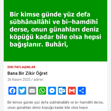
DINI PAYLAŞIMLAR
Bana Bir Zikir Öğret
26 Kasım 2025
admin
F
T
E
W
M
O
G
S
a
wi
m
h
es
ut
m
h
Bir kimse günde yüz defa sübhânallâhi ve bi–hamdihî derse,
ce
tt
ail
at
se
lo
ail
ar
onun günahları deniz köpüğü kadar bile olsa hepsi