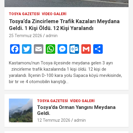
TOSYA GAZETESI
VIDEO GALERI
Tosya’da Zincirleme Trafik Kazaları Meydana
Geldi. 1 Kişi Öldü. 12 Kişi Yaralandı
25 Temmuz 2026
admin
F
T
E
W
M
O
G
S
a
wi
m
h
es
ut
m
h
Kastamonu’nun Tosya ilçesinde meydana gelen 3 ayrı
ce
tt
ail
at
se
lo
ail
ar
zincirleme trafik kazalarında 1 kişi öldü. 12 kişi de
b
er
s
n
o
e
yaralandı. İlçenin D-100 kara yolu Sapaca köyü mevkisinde,
bir tır ve 4 otomobilin karıştığı…
o
A
g
k.
o
p
er
c
TOSYA GAZETESI
VIDEO GALERI
k
p
o
Tosya’da Orman Yangını Meydana
m
Geldi.
12 Temmuz 2026
admin