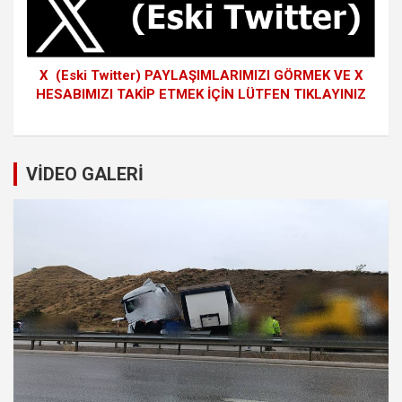
X (Eski Twitter) PAYLAŞIMLARIMIZI GÖRMEK VE X
HESABIMIZI TAKİP ETMEK İÇİN LÜTFEN TIKLAYINIZ
VİDEO GALERİ