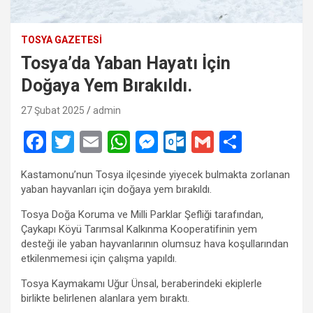
TOSYA GAZETESI
Tosya’da Yaban Hayatı İçin
Doğaya Yem Bırakıldı.
27 Şubat 2025
admin
F
T
E
W
M
O
G
S
a
wi
m
h
es
ut
m
h
Kastamonu’nun Tosya ilçesinde yiyecek bulmakta zorlanan
ce
tt
ail
at
se
lo
ail
ar
yaban hayvanları için doğaya yem bırakıldı.
b
er
s
n
o
e
Tosya Doğa Koruma ve Milli Parklar Şefliği tarafından,
o
A
g
k.
Çaykapı Köyü Tarımsal Kalkınma Kooperatifinin yem
desteği ile yaban hayvanlarının olumsuz hava koşullarından
o
p
er
c
etkilenmemesi için çalışma yapıldı.
k
p
o
Tosya Kaymakamı Uğur Ünsal, beraberindeki ekiplerle
m
birlikte belirlenen alanlara yem bıraktı.