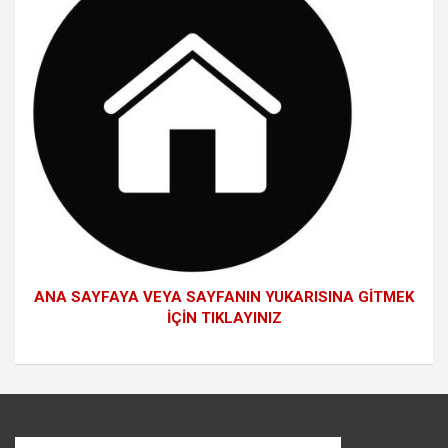
ANA SAYFAYA VEYA SAYFANIN YUKARISINA GİTMEK
İÇİN TIKLAYINIZ