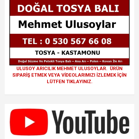
ULUSOY ARICILIK MEHMET ULUSOYLAR. ÜRÜN
SIPARİŞ ETMEK VEYA VİDEOLARIMIZI İZLEMEK İÇİN
LÜTFEN TIKLAYINIZ.