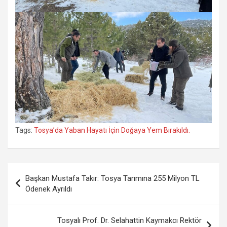
Tags:
Tosya’da Yaban Hayatı İçin Doğaya Yem Bırakıldı.
Yazı
Başkan Mustafa Takır: Tosya Tarımına 255 Milyon TL
gezinmesi
Ödenek Ayrıldı
Tosyalı Prof. Dr. Selahattin Kaymakcı Rektör