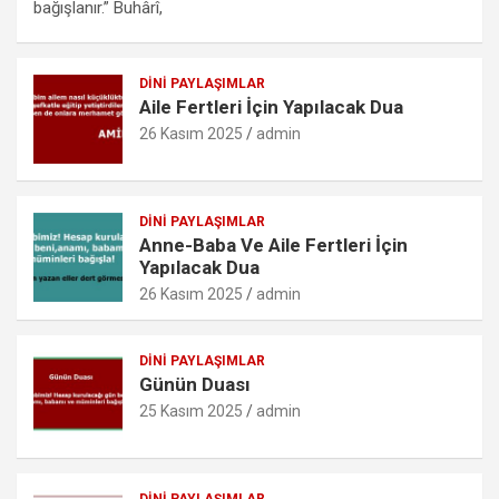
b
er
s
n
o
e
bağışlanır.” Buhârî,
o
A
g
k.
o
p
er
c
DINI PAYLAŞIMLAR
Aile Fertleri İçin Yapılacak Dua
k
p
o
26 Kasım 2025
admin
m
DINI PAYLAŞIMLAR
Anne-Baba Ve Aile Fertleri İçin
Yapılacak Dua
26 Kasım 2025
admin
DINI PAYLAŞIMLAR
Günün Duası
25 Kasım 2025
admin