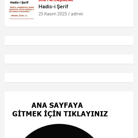
DINI PAYLAŞIMLAR
Hadis-i Şerif
25 Kasım 2025
admin