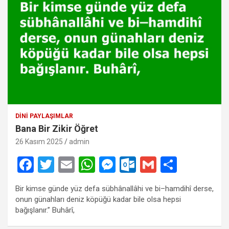
DINI PAYLAŞIMLAR
Bana Bir Zikir Öğret
26 Kasım 2025
admin
F
T
E
W
M
O
G
S
a
wi
m
h
es
ut
m
h
Bir kimse günde yüz defa sübhânallâhi ve bi–hamdihî derse,
ce
tt
ail
at
se
lo
ail
ar
onun günahları deniz köpüğü kadar bile olsa hepsi
b
er
s
n
o
e
bağışlanır.” Buhârî,