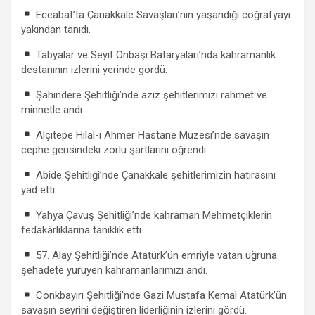
Eceabat’ta Çanakkale Savaşları’nın yaşandığı coğrafyayı
yakından tanıdı.
Tabyalar ve Seyit Onbaşı Bataryaları’nda kahramanlık
destanının izlerini yerinde gördü.
Şahindere Şehitliği’nde aziz şehitlerimizi rahmet ve
minnetle andı.
Alçıtepe Hilal-i Ahmer Hastane Müzesi’nde savaşın
cephe gerisindeki zorlu şartlarını öğrendi.
Abide Şehitliği’nde Çanakkale şehitlerimizin hatırasını
yad etti.
Yahya Çavuş Şehitliği’nde kahraman Mehmetçiklerin
fedakârlıklarına tanıklık etti.
57. Alay Şehitliği’nde Atatürk’ün emriyle vatan uğruna
şehadete yürüyen kahramanlarımızı andı.
Conkbayırı Şehitliği’nde Gazi Mustafa Kemal Atatürk’ün
savaşın seyrini değiştiren liderliğinin izlerini gördü.