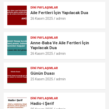
o
A
g
k.
o
p
er
c
DINI PAYLAŞIMLAR
Aile Fertleri İçin Yapılacak Dua
k
p
o
26 Kasım 2025
admin
m
DINI PAYLAŞIMLAR
Anne-Baba Ve Aile Fertleri İçin
Yapılacak Dua
26 Kasım 2025
admin
DINI PAYLAŞIMLAR
Günün Duası
25 Kasım 2025
admin
DINI PAYLAŞIMLAR
Hadis-i Şerif