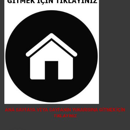
ANA SAYFAYA VEYA SAYFANIN YUKARISINA GİTMEK İÇİN
TIKLAYINIZ