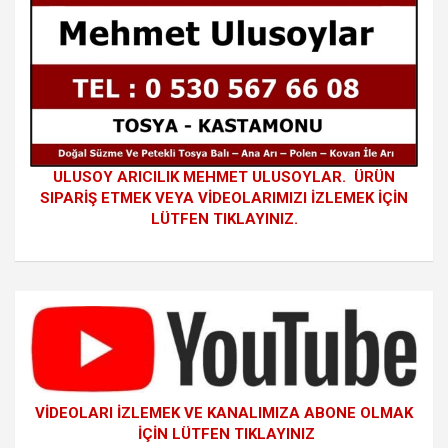
ULUSOY ARICILIK MEHMET ULUSOYLAR. ÜRÜN
SIPARİŞ ETMEK VEYA VİDEOLARIMIZI İZLEMEK İÇİN
LÜTFEN TIKLAYINIZ.
VİDEOLARI İZLEMEK VE KANALIMIZA ABONE OLMAK
İÇİN LÜTFEN TIKLAYINIZ