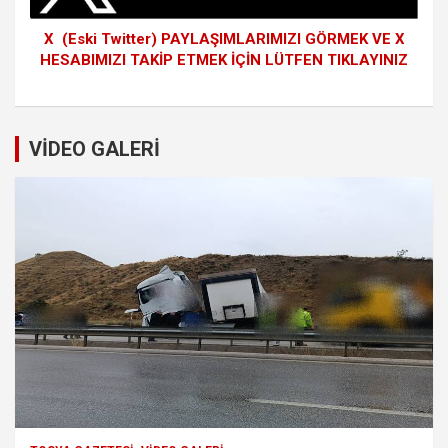
X (Eski Twitter) PAYLAŞIMLARIMIZI GÖRMEK VE X
HESABIMIZI TAKİP ETMEK İÇİN LÜTFEN TIKLAYINIZ
VİDEO GALERİ