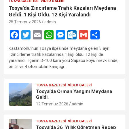
TOSYA GAZETESI
VIDEO GALERI
Tosya’da Zincirleme Trafik Kazaları Meydana
Geldi. 1 Kişi Öldü. 12 Kişi Yaralandı
25 Temmuz 2026
admin
F
T
E
W
M
O
G
S
a
wi
m
h
es
ut
m
h
Kastamonu’nun Tosya ilçesinde meydana gelen 3 ayrı
ce
tt
ail
at
se
lo
ail
ar
zincirleme trafik kazalarında 1 kişi öldü. 12 kişi de
b
er
s
n
o
e
yaralandı. İlçenin D-100 kara yolu Sapaca köyü mevkisinde,
bir tır ve 4 otomobilin karıştığı…
o
A
g
k.
o
p
er
c
TOSYA GAZETESI
VIDEO GALERI
k
p
o
Tosya’da Orman Yangını Meydana
m
Geldi.
12 Temmuz 2026
admin
TOSYA GAZETESI
VIDEO GALERI
Tosya’da 36 Yıllık Öğretmen Recep