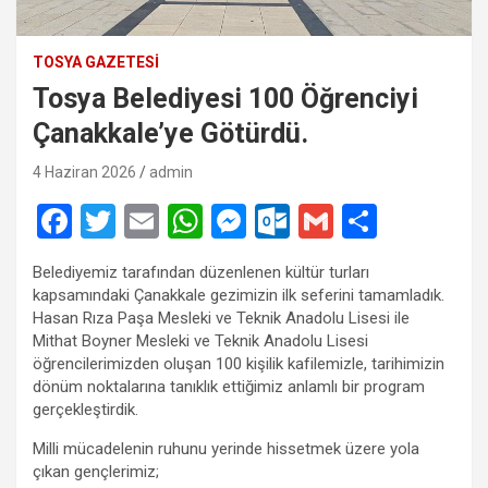
TOSYA GAZETESI
Tosya Belediyesi 100 Öğrenciyi
Çanakkale’ye Götürdü.
4 Haziran 2026
admin
F
T
E
W
M
O
G
S
a
wi
m
h
es
ut
m
h
Belediyemiz tarafından düzenlenen kültür turları
ce
tt
ail
at
se
lo
ail
ar
kapsamındaki Çanakkale gezimizin ilk seferini tamamladık.
b
er
s
n
o
e
Hasan Rıza Paşa Mesleki ve Teknik Anadolu Lisesi ile
Mithat Boyner Mesleki ve Teknik Anadolu Lisesi
o
A
g
k.
öğrencilerimizden oluşan 100 kişilik kafilemizle, tarihimizin
o
p
er
c
dönüm noktalarına tanıklık ettiğimiz anlamlı bir program
gerçekleştirdik.
k
p
o
Milli mücadelenin ruhunu yerinde hissetmek üzere yola
m
çıkan gençlerimiz;