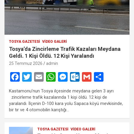
TOSYA GAZETESI
VIDEO GALERI
Tosya’da Zincirleme Trafik Kazaları Meydana
Geldi. 1 Kişi Öldü. 12 Kişi Yaralandı
25 Temmuz 2026
admin
F
T
E
W
M
O
G
S
a
wi
m
h
es
ut
m
h
Kastamonu’nun Tosya ilçesinde meydana gelen 3 ayrı
ce
tt
ail
at
se
lo
ail
ar
zincirleme trafik kazalarında 1 kişi öldü. 12 kişi de
b
er
s
n
o
e
yaralandı. İlçenin D-100 kara yolu Sapaca köyü mevkisinde,
bir tır ve 4 otomobilin karıştığı…
o
A
g
k.
o
p
er
c
TOSYA GAZETESI
VIDEO GALERI