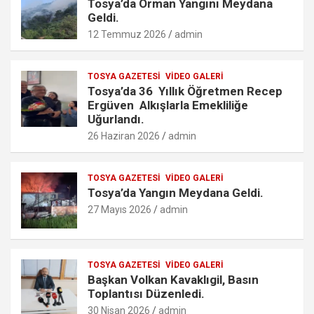
k
p
o
Tosya’da Orman Yangını Meydana
m
Geldi.
12 Temmuz 2026
admin
TOSYA GAZETESI
VIDEO GALERI
Tosya’da 36 Yıllık Öğretmen Recep
Ergüven Alkışlarla Emekliliğe
Uğurlandı.
26 Haziran 2026
admin
TOSYA GAZETESI
VIDEO GALERI
Tosya’da Yangın Meydana Geldi.
27 Mayıs 2026
admin
TOSYA GAZETESI
VIDEO GALERI
Başkan Volkan Kavaklıgil, Basın
Toplantısı Düzenledi.
30 Nisan 2026
admin