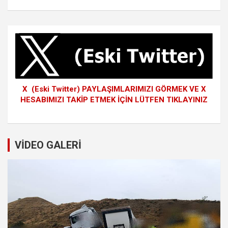
X (Eski Twitter) PAYLAŞIMLARIMIZI GÖRMEK VE X
HESABIMIZI TAKİP ETMEK İÇİN LÜTFEN TIKLAYINIZ
VİDEO GALERİ