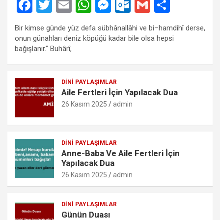
F
T
E
W
M
O
G
S
a
wi
m
h
es
ut
m
h
Bir kimse günde yüz defa sübhânallâhi ve bi–hamdihî derse,
ce
tt
ail
at
se
lo
ail
ar
onun günahları deniz köpüğü kadar bile olsa hepsi
b
er
s
n
o
e
bağışlanır.” Buhârî,
o
A
g
k.
o
p
er
c
DINI PAYLAŞIMLAR
Aile Fertleri İçin Yapılacak Dua
k
p
o
26 Kasım 2025
admin
m
DINI PAYLAŞIMLAR
Anne-Baba Ve Aile Fertleri İçin
Yapılacak Dua
26 Kasım 2025
admin
DINI PAYLAŞIMLAR
Günün Duası