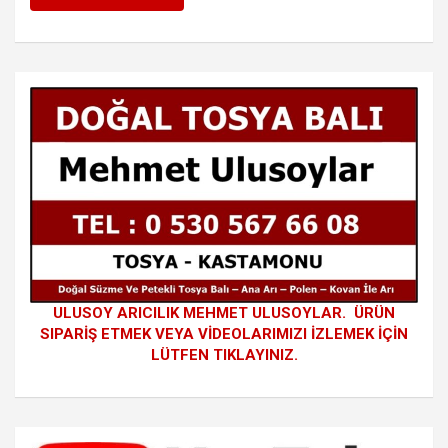
ULUSOY ARICILIK MEHMET ULUSOYLAR. ÜRÜN
SIPARİŞ ETMEK VEYA VİDEOLARIMIZI İZLEMEK İÇİN
LÜTFEN TIKLAYINIZ.