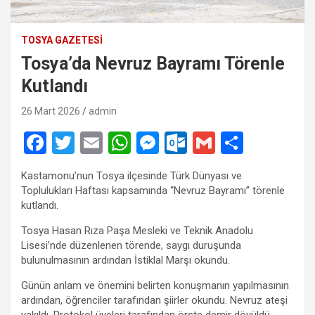
TOSYA GAZETESI
Tosya’da Nevruz Bayramı Törenle
Kutlandı
26 Mart 2026
admin
F
T
E
W
M
O
G
S
a
wi
m
h
es
ut
m
h
Kastamonu’nun Tosya ilçesinde Türk Dünyası ve
ce
tt
ail
at
se
lo
ail
ar
Toplulukları Haftası kapsamında “Nevruz Bayramı” törenle
b
er
s
n
o
e
kutlandı.
o
A
g
k.
Tosya Hasan Rıza Paşa Mesleki ve Teknik Anadolu
Lisesi’nde düzenlenen törende, saygı duruşunda
o
p
er
c
bulunulmasının ardından İstiklal Marşı okundu.
k
p
o
Günün anlam ve önemini belirten konuşmanın yapılmasının
m
ardından, öğrenciler tarafından şiirler okundu. Nevruz ateşi
yakıldı. Protokol üyeleri tarafından örste demir dövüldü.