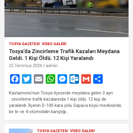
TOSYA GAZETESI
VIDEO GALERI
Tosya’da Zincirleme Trafik Kazaları Meydana
Geldi. 1 Kişi Öldü. 12 Kişi Yaralandı
25 Temmuz 2026
admin
F
T
E
W
M
O
G
S
a
wi
m
h
es
ut
m
h
Kastamonu’nun Tosya ilçesinde meydana gelen 3 ayrı
ce
tt
ail
at
se
lo
ail
ar
zincirleme trafik kazalarında 1 kişi öldü. 12 kişi de
b
er
s
n
o
e
yaralandı. İlçenin D-100 kara yolu Sapaca köyü mevkisinde,
bir tır ve 4 otomobilin karıştığı…
o
A
g
k.
o
p
er
c
TOSYA GAZETESI
VIDEO GALERI