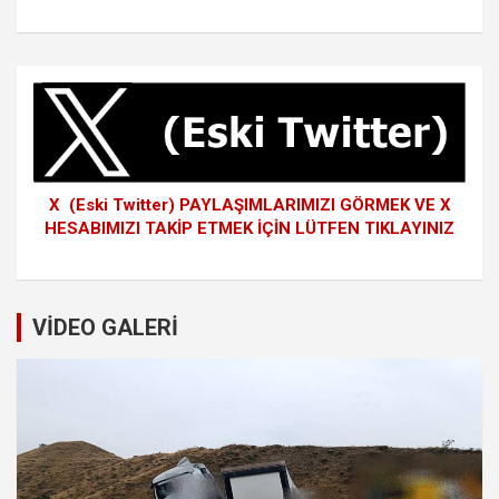
X (Eski Twitter) PAYLAŞIMLARIMIZI GÖRMEK VE X
HESABIMIZI TAKİP ETMEK İÇİN LÜTFEN TIKLAYINIZ
VİDEO GALERİ