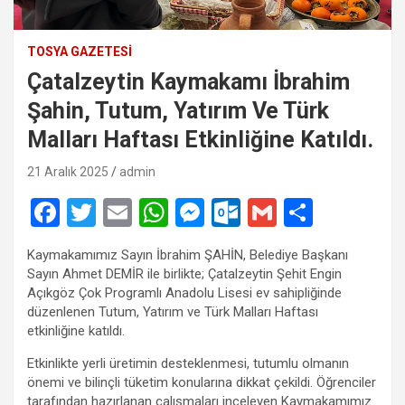
TOSYA GAZETESI
Çatalzeytin Kaymakamı İbrahim
Şahin, Tutum, Yatırım Ve Türk
Malları Haftası Etkinliğine Katıldı.
21 Aralık 2025
admin
F
T
E
W
M
O
G
S
a
wi
m
h
es
ut
m
h
Kaymakamımız Sayın İbrahim ŞAHİN, Belediye Başkanı
ce
tt
ail
at
se
lo
ail
ar
Sayın Ahmet DEMİR ile birlikte; Çatalzeytin Şehit Engin
b
er
s
n
o
e
Açıkgöz Çok Programlı Anadolu Lisesi ev sahipliğinde
düzenlenen Tutum, Yatırım ve Türk Malları Haftası
o
A
g
k.
etkinliğine katıldı.
o
p
er
c
Etkinlikte yerli üretimin desteklenmesi, tutumlu olmanın
k
p
o
önemi ve bilinçli tüketim konularına dikkat çekildi. Öğrenciler
tarafından hazırlanan çalışmaları inceleyen Kaymakamımız