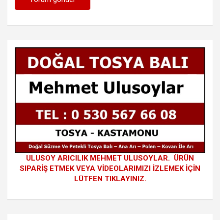
ULUSOY ARICILIK MEHMET ULUSOYLAR. ÜRÜN
SIPARİŞ ETMEK VEYA VİDEOLARIMIZI İZLEMEK İÇİN
LÜTFEN TIKLAYINIZ.