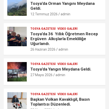
k
p
o
Tosya’da Orman Yangını Meydana
m
Geldi.
12 Temmuz 2026
admin
TOSYA GAZETESI
VIDEO GALERI
Tosya’da 36 Yıllık Öğretmen Recep
Ergüven Alkışlarla Emekliliğe
Uğurlandı.
26 Haziran 2026
admin
TOSYA GAZETESI
VIDEO GALERI
Tosya’da Yangın Meydana Geldi.
27 Mayıs 2026
admin
TOSYA GAZETESI
VIDEO GALERI
Başkan Volkan Kavaklıgil, Basın
Toplantısı Düzenledi.