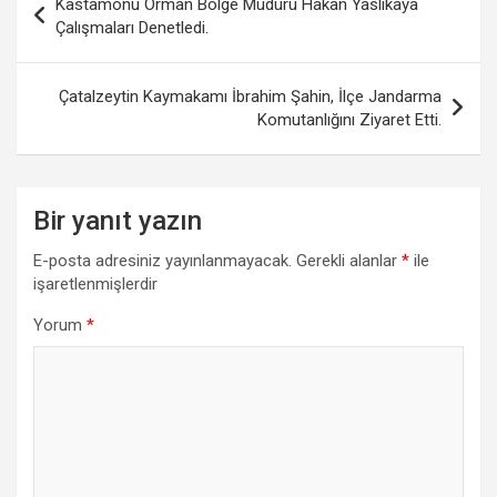
Kastamonu Orman Bölge Müdürü Hakan Yaslıkaya
gezinmesi
Çalışmaları Denetledi.
Çatalzeytin Kaymakamı İbrahim Şahin, İlçe Jandarma
Komutanlığını Ziyaret Etti.
Bir yanıt yazın
E-posta adresiniz yayınlanmayacak.
Gerekli alanlar
*
ile
işaretlenmişlerdir
Yorum
*