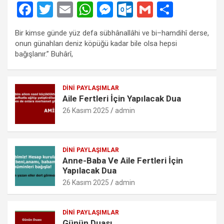
F
T
E
W
M
O
G
S
a
wi
m
h
es
ut
m
h
Bir kimse günde yüz defa sübhânallâhi ve bi–hamdihî derse,
ce
tt
ail
at
se
lo
ail
ar
onun günahları deniz köpüğü kadar bile olsa hepsi
b
er
s
n
o
e
bağışlanır.” Buhârî,
o
A
g
k.
o
p
er
c
DINI PAYLAŞIMLAR
Aile Fertleri İçin Yapılacak Dua
k
p
o
26 Kasım 2025
admin
m
DINI PAYLAŞIMLAR
Anne-Baba Ve Aile Fertleri İçin
Yapılacak Dua
26 Kasım 2025
admin
DINI PAYLAŞIMLAR
Günün Duası