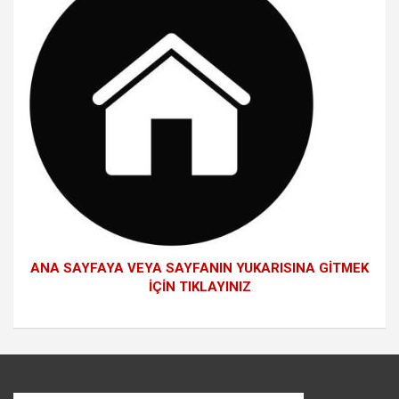
ANA SAYFAYA VEYA SAYFANIN YUKARISINA GİTMEK
İÇİN TIKLAYINIZ