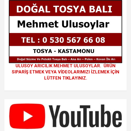
ULUSOY ARICILIK MEHMET ULUSOYLAR. ÜRÜN
SIPARİŞ ETMEK VEYA VİDEOLARIMIZI İZLEMEK İÇİN
LÜTFEN TIKLAYINIZ.