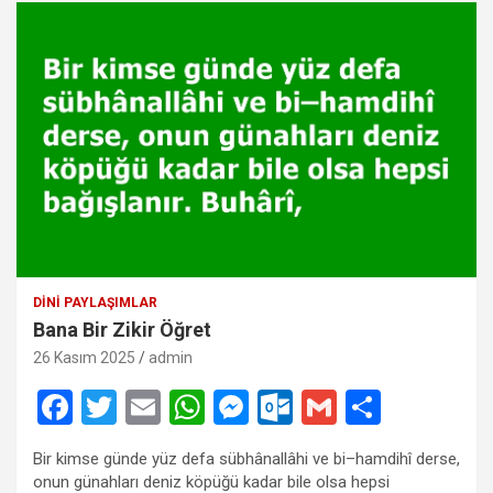
DINI PAYLAŞIMLAR
Bana Bir Zikir Öğret
26 Kasım 2025
admin
F
T
E
W
M
O
G
S
a
wi
m
h
es
ut
m
h
Bir kimse günde yüz defa sübhânallâhi ve bi–hamdihî derse,
ce
tt
ail
at
se
lo
ail
ar
onun günahları deniz köpüğü kadar bile olsa hepsi