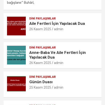
b
er
s
n
o
e
bağışlanır.” Buhârî,
o
A
g
k.
o
p
er
c
DINI PAYLAŞIMLAR
Aile Fertleri İçin Yapılacak Dua
k
p
o
26 Kasım 2025
admin
m
DINI PAYLAŞIMLAR
Anne-Baba Ve Aile Fertleri İçin
Yapılacak Dua
26 Kasım 2025
admin
DINI PAYLAŞIMLAR
Günün Duası
25 Kasım 2025
admin