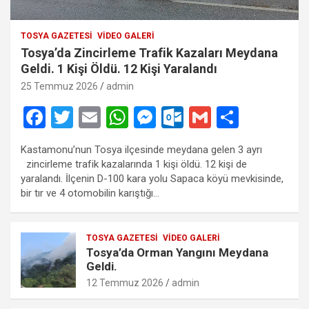
TOSYA GAZETESI
VIDEO GALERI
Tosya’da Zincirleme Trafik Kazaları Meydana
Geldi. 1 Kişi Öldü. 12 Kişi Yaralandı
25 Temmuz 2026
admin
F
T
E
W
M
O
G
S
a
wi
m
h
es
ut
m
h
Kastamonu’nun Tosya ilçesinde meydana gelen 3 ayrı
ce
tt
ail
at
se
lo
ail
ar
zincirleme trafik kazalarında 1 kişi öldü. 12 kişi de
b
er
s
n
o
e
yaralandı. İlçenin D-100 kara yolu Sapaca köyü mevkisinde,
bir tır ve 4 otomobilin karıştığı…
o
A
g
k.
o
p
er
c
TOSYA GAZETESI
VIDEO GALERI
k
p
o
Tosya’da Orman Yangını Meydana
m
Geldi.
12 Temmuz 2026
admin