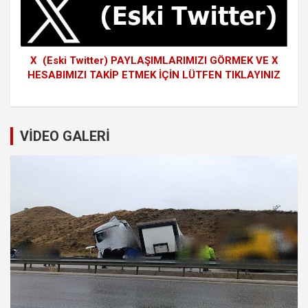
X (Eski Twitter) PAYLAŞIMLARIMIZI GÖRMEK VE X
HESABIMIZI TAKİP ETMEK İÇİN LÜTFEN TIKLAYINIZ
VİDEO GALERİ