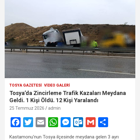
TOSYA GAZETESI
VIDEO GALERI
Tosya’da Zincirleme Trafik Kazaları Meydana
Geldi. 1 Kişi Öldü. 12 Kişi Yaralandı
25 Temmuz 2026
admin
F
T
E
W
M
O
G
S
a
wi
m
h
es
ut
m
h
Kastamonu’nun Tosya ilçesinde meydana gelen 3 ayrı