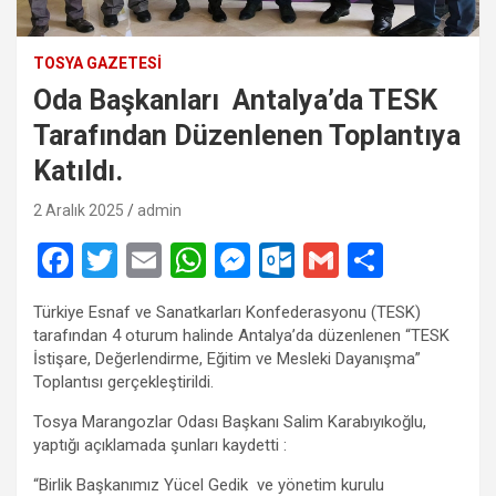
TOSYA GAZETESI
Oda Başkanları Antalya’da TESK
Tarafından Düzenlenen Toplantıya
Katıldı.
2 Aralık 2025
admin
F
T
E
W
M
O
G
S
a
wi
m
h
es
ut
m
h
Türkiye Esnaf ve Sanatkarları Konfederasyonu (TESK)
ce
tt
ail
at
se
lo
ail
ar
tarafından 4 oturum halinde Antalya’da düzenlenen “TESK
b
er
s
n
o
e
İstişare, Değerlendirme, Eğitim ve Mesleki Dayanışma”
Toplantısı gerçekleştirildi.
o
A
g
k.
Tosya Marangozlar Odası Başkanı Salim Karabıyıkoğlu,
o
p
er
c
yaptığı açıklamada şunları kaydetti :
k
p
o
“Birlik Başkanımız Yücel Gedik ve yönetim kurulu