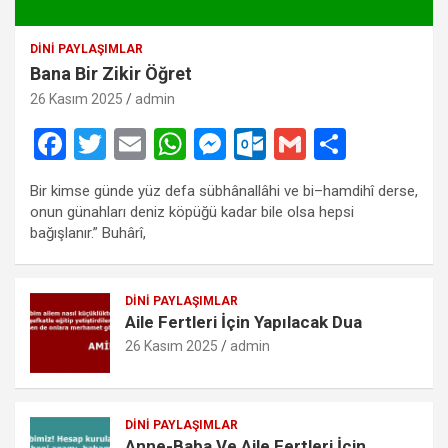
DINI PAYLAŞIMLAR
Bana Bir Zikir Öğret
26 Kasım 2025
admin
F
T
E
W
M
O
G
S
a
wi
m
h
es
ut
m
h
Bir kimse günde yüz defa sübhânallâhi ve bi–hamdihî derse,
ce
tt
ail
at
se
lo
ail
ar
onun günahları deniz köpüğü kadar bile olsa hepsi
b
er
s
n
o
e
bağışlanır.” Buhârî,
o
A
g
k.
o
p
er
c
DINI PAYLAŞIMLAR
Aile Fertleri İçin Yapılacak Dua
k
p
o
26 Kasım 2025
admin
m
DINI PAYLAŞIMLAR
Anne-Baba Ve Aile Fertleri İçin