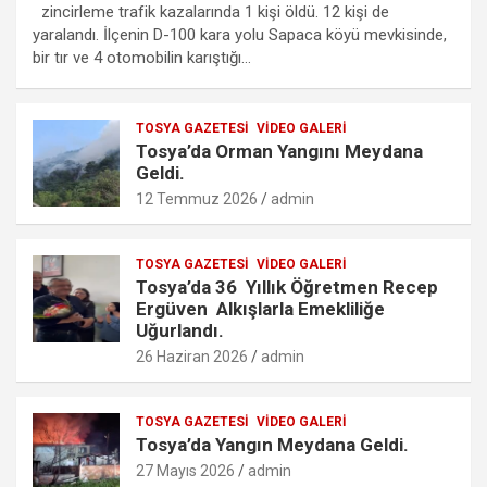
ce
tt
ail
at
se
lo
ail
ar
zincirleme trafik kazalarında 1 kişi öldü. 12 kişi de
b
er
s
n
o
e
yaralandı. İlçenin D-100 kara yolu Sapaca köyü mevkisinde,
bir tır ve 4 otomobilin karıştığı…
o
A
g
k.
o
p
er
c
TOSYA GAZETESI
VIDEO GALERI
k
p
o
Tosya’da Orman Yangını Meydana
m
Geldi.
12 Temmuz 2026
admin
TOSYA GAZETESI
VIDEO GALERI
Tosya’da 36 Yıllık Öğretmen Recep
Ergüven Alkışlarla Emekliliğe
Uğurlandı.
26 Haziran 2026
admin
TOSYA GAZETESI
VIDEO GALERI
Tosya’da Yangın Meydana Geldi.
27 Mayıs 2026
admin