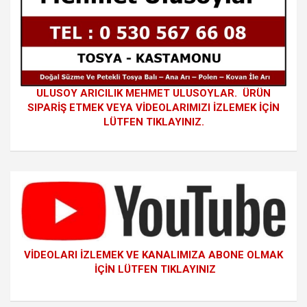
ULUSOY ARICILIK MEHMET ULUSOYLAR. ÜRÜN
SIPARİŞ ETMEK VEYA VİDEOLARIMIZI İZLEMEK İÇİN
LÜTFEN TIKLAYINIZ.
VİDEOLARI İZLEMEK VE KANALIMIZA ABONE OLMAK
İÇİN LÜTFEN TIKLAYINIZ