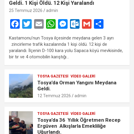
Geldi. 1 Kişi Öldü. 12 Kişi Yaralandı
25 Temmuz 2026
admin
F
T
E
W
M
O
G
S
a
wi
m
h
es
ut
m
h
Kastamonu’nun Tosya ilçesinde meydana gelen 3 ayrı
ce
tt
ail
at
se
lo
ail
ar
zincirleme trafik kazalarında 1 kişi öldü. 12 kişi de
b
er
s
n
o
e
yaralandı. İlçenin D-100 kara yolu Sapaca köyü mevkisinde,
bir tır ve 4 otomobilin karıştığı…
o
A
g
k.
o
p
er
c
TOSYA GAZETESI
VIDEO GALERI
k
p
o
Tosya’da Orman Yangını Meydana
m
Geldi.
12 Temmuz 2026
admin
TOSYA GAZETESI
VIDEO GALERI
Tosya’da 36 Yıllık Öğretmen Recep
Ergüven Alkışlarla Emekliliğe
Uğurlandı.