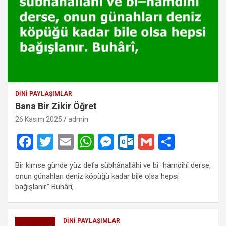
DINI PAYLAŞIMLAR
Bana Bir Zikir Öğret
26 Kasım 2025
admin
F
T
E
W
M
O
G
S
a
wi
m
h
es
ut
m
h
Bir kimse günde yüz defa sübhânallâhi ve bi–hamdihî derse,
ce
tt
ail
at
se
lo
ail
ar
onun günahları deniz köpüğü kadar bile olsa hepsi
b
er
s
n
o
e
bağışlanır.” Buhârî,
o
A
g
k.
o
p
er
c
DINI PAYLAŞIMLAR