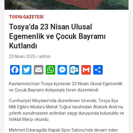
TOSYA GAZETESI
Tosya’da 23 Nisan Ulusal
Egemenlik ve Çocuk Bayramı
Kutlandı
23 Nisan 2025
admin
F
T
E
W
M
O
G
S
a
wi
m
h
es
ut
m
h
Kastamonu’nun Tosya ilçesinde 23 Nisan Ulusal Egemenlik
ce
tt
ail
at
se
lo
ail
ar
ve Çocuk Bayramı dolayısıyla tören düzenlendi.
b
er
s
n
o
e
Cumhuriyet Meydanı’nda düzenlenen törende, Tosya İlçe
o
A
g
k.
Milli Eğitim Müdürü Mehdi Toğrul tarafından Atatürk Anıtı’na
çelenk sunulmasının ardından saygı duruşunda bulunuldu ve
o
p
er
c
İstiklal Marşı okundu.
k
p
o
Mehmet Erkaragülle Kapalı Spor Salonu’nda devam eden