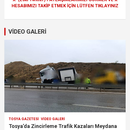
HESABIMIZI TAKİP ETMEK İÇİN LÜTFEN TIKLAYINIZ
VİDEO GALERİ
TOSYA GAZETESI
VIDEO GALERI
Tosya’da Zincirleme Trafik Kazaları Meydana