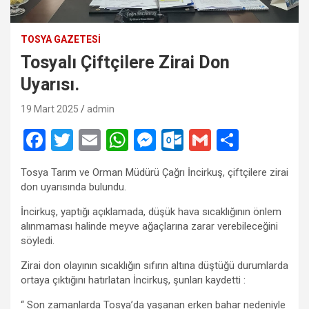
TOSYA GAZETESI
Tosyalı Çiftçilere Zirai Don
Uyarısı.
19 Mart 2025
admin
F
T
E
W
M
O
G
S
a
wi
m
h
es
ut
m
h
Tosya Tarım ve Orman Müdürü Çağrı İncirkuş, çiftçilere zirai
ce
tt
ail
at
se
lo
ail
ar
don uyarısında bulundu.
b
er
s
n
o
e
İncirkuş, yaptığı açıklamada, düşük hava sıcaklığının önlem
o
A
g
k.
alınmaması halinde meyve ağaçlarına zarar verebileceğini
söyledi.
o
p
er
c
Zirai don olayının sıcaklığın sıfırın altına düştüğü durumlarda
k
p
o
ortaya çıktığını hatırlatan İncirkuş, şunları kaydetti :
m
“ Son zamanlarda Tosya’da yaşanan erken bahar nedeniyle