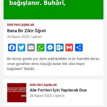
DINI PAYLAŞIMLAR
Bana Bir Zikir Öğret
26 Kasım 2025
admin
F
T
E
W
M
O
G
S
a
wi
m
h
es
ut
m
h
Bir kimse günde yüz defa sübhânallâhi ve bi–hamdihî derse,
ce
tt
ail
at
se
lo
ail
ar
onun günahları deniz köpüğü kadar bile olsa hepsi
b
er
s
n
o
e
bağışlanır.” Buhârî,
o
A
g
k.
o
p
er
c
DINI PAYLAŞIMLAR
Aile Fertleri İçin Yapılacak Dua
k
p
o
26 Kasım 2025
admin
m