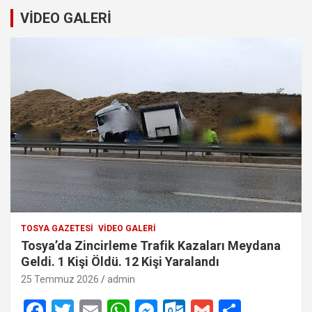
VİDEO GALERİ
TOSYA GAZETESI
VIDEO GALERI
Tosya’da Zincirleme Trafik Kazaları Meydana
Geldi. 1 Kişi Öldü. 12 Kişi Yaralandı
25 Temmuz 2026
admin
F
T
E
W
M
O
G
S