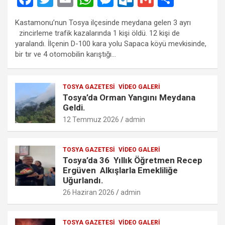
a
wi
m
h
es
ut
m
h
Kastamonu’nun Tosya ilçesinde meydana gelen 3 ayrı
ce
tt
ail
at
se
lo
ail
ar
zincirleme trafik kazalarında 1 kişi öldü. 12 kişi de
b
er
s
n
o
e
yaralandı. İlçenin D-100 kara yolu Sapaca köyü mevkisinde,
bir tır ve 4 otomobilin karıştığı…
o
A
g
k.
o
p
er
c
TOSYA GAZETESI
VIDEO GALERI
k
p
o
Tosya’da Orman Yangını Meydana
m
Geldi.
12 Temmuz 2026
admin
TOSYA GAZETESI
VIDEO GALERI
Tosya’da 36 Yıllık Öğretmen Recep
Ergüven Alkışlarla Emekliliğe
Uğurlandı.
26 Haziran 2026
admin
TOSYA GAZETESI
VIDEO GALERI