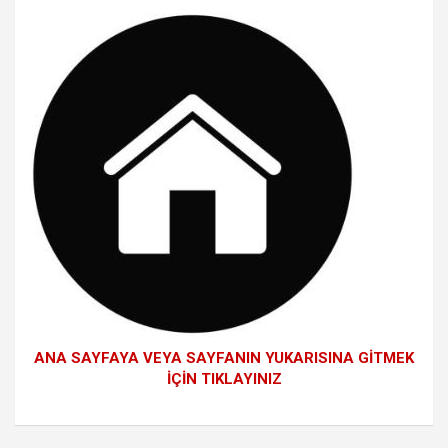
ANA SAYFAYA VEYA SAYFANIN YUKARISINA GİTMEK
İÇİN TIKLAYINIZ