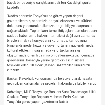
m
büyük bir özveriyle çalıştıklarını belirten Kavaklıgil, şunları
kaydetti :
“Kadim şehrimiz Tosya’mızda görev yapan değerli
gazetecilerimiz, şehrimizin sosyal, ekonomik ve kültürel
dokusunu yansıtarak halkımızın doğru bilgiye ulaşmasını
sağlamaktadır. Toplumların temel ihtiyaçlarından olan basın,
sadece haber alma hakkının temsilcisi değil aynı zamanda
bireylerin hak ve hürriyetlerini korumada, kamuoyunu
bilinçlendirmede, huzur ve güven ortamını güçlendirmede,
kültürel etkileşimi sağlamada ve ortak bir anlayış
oluşturmada önemli bir misyon üstlenmektedir. İlçemizde
görevlerinizi başarıyla yerine getirdiğiniz için sizlere
teşekkür eder, 10 Ocak Çalışan Gazeteciler Günü’nüzü
kutlarım.”
Başkan Kavaklıgil, konuşmasında belediye olarak hayata
geçirdikleri çalışmalar ve projeleri hakkında da bilgiler verdi.
Kahvaltıya, MHP Tosya İlçe Başkanı Suat Bazlamaçcı, Ülkü
Ocakları Tosya İlçe Başkanı Mehmet Emin Kutlu ve
Tosya’da görev yapan gazeteciler katıldı.