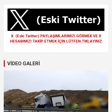
X (Eski Twitter) PAYLAŞIMLARIMIZI GÖRMEK VE X
HESABIMIZI TAKİP ETMEK İÇİN LÜTFEN TIKLAYINIZ
VİDEO GALERİ