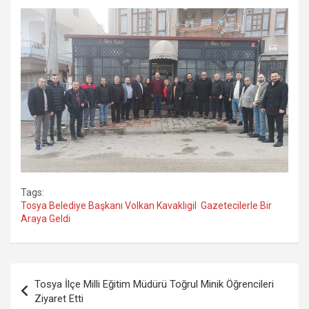
Tags:
Tosya Belediye Başkanı Volkan Kavaklıgil Gazetecilerle Bir
Araya Geldi
Yazı
Tosya İlçe Milli Eğitim Müdürü Toğrul Minik Öğrencileri
gezinmesi
Ziyaret Etti