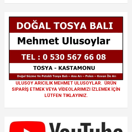
ULUSOY ARICILIK MEHMET ULUSOYLAR. ÜRÜN
SIPARİŞ ETMEK VEYA VİDEOLARIMIZI İZLEMEK İÇİN
LÜTFEN TIKLAYINIZ.