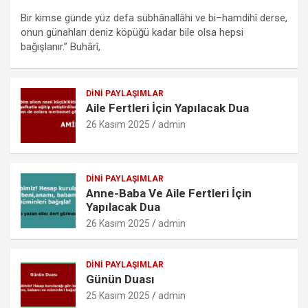
a
wi
m
h
es
ut
m
h
Bir kimse günde yüz defa sübhânallâhi ve bi–hamdihî derse,
ce
tt
ail
at
se
lo
ail
ar
onun günahları deniz köpüğü kadar bile olsa hepsi
b
er
s
n
o
e
bağışlanır.” Buhârî,
o
A
g
k.
o
p
er
c
DINI PAYLAŞIMLAR
Aile Fertleri İçin Yapılacak Dua
k
p
o
26 Kasım 2025
admin
m
DINI PAYLAŞIMLAR
Anne-Baba Ve Aile Fertleri İçin
Yapılacak Dua
26 Kasım 2025
admin
DINI PAYLAŞIMLAR
Günün Duası
25 Kasım 2025
admin