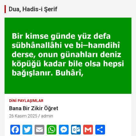
Dua, Hadis-i Şerif
DINI PAYLAŞIMLAR
Bana Bir Zikir Öğret
26 Kasım 2025
admin
F
T
E
W
M
O
G
S