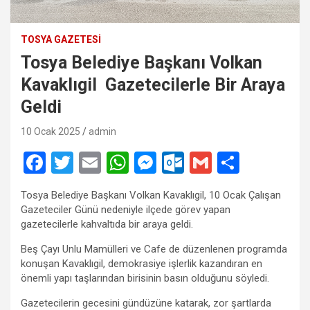
TOSYA GAZETESI
Tosya Belediye Başkanı Volkan
Kavaklıgil Gazetecilerle Bir Araya
Geldi
10 Ocak 2025
admin
F
T
E
W
M
O
G
S
a
wi
m
h
es
ut
m
h
Tosya Belediye Başkanı Volkan Kavaklıgil, 10 Ocak Çalışan
ce
tt
ail
at
se
lo
ail
ar
Gazeteciler Günü nedeniyle ilçede görev yapan
b
er
s
n
o
e
gazetecilerle kahvaltıda bir araya geldi.
o
A
g
k.
Beş Çayı Unlu Mamülleri ve Cafe de düzenlenen programda
konuşan Kavaklıgil, demokrasiye işlerlik kazandıran en
o
p
er
c
önemli yapı taşlarından birisinin basın olduğunu söyledi.
k
p
o
Gazetecilerin gecesini gündüzüne katarak, zor şartlarda