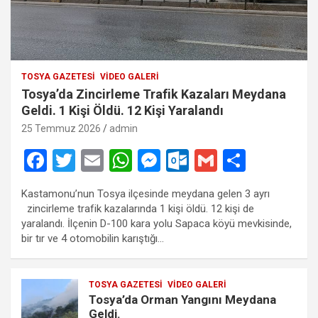
TOSYA GAZETESI
VIDEO GALERI
Tosya’da Zincirleme Trafik Kazaları Meydana
Geldi. 1 Kişi Öldü. 12 Kişi Yaralandı
25 Temmuz 2026
admin
F
T
E
W
M
O
G
S
a
wi
m
h
es
ut
m
h
Kastamonu’nun Tosya ilçesinde meydana gelen 3 ayrı
ce
tt
ail
at
se
lo
ail
ar
zincirleme trafik kazalarında 1 kişi öldü. 12 kişi de
b
er
s
n
o
e
yaralandı. İlçenin D-100 kara yolu Sapaca köyü mevkisinde,
bir tır ve 4 otomobilin karıştığı…
o
A
g
k.
o
p
er
c
TOSYA GAZETESI
VIDEO GALERI
k
p
o
Tosya’da Orman Yangını Meydana
Geldi.