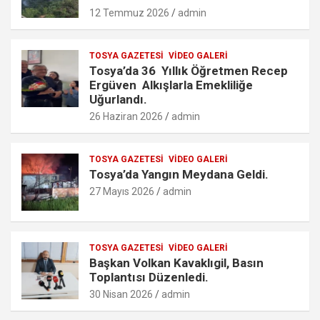
m
12 Temmuz 2026
admin
TOSYA GAZETESI
VIDEO GALERI
Tosya’da 36 Yıllık Öğretmen Recep
Ergüven Alkışlarla Emekliliğe
Uğurlandı.
26 Haziran 2026
admin
TOSYA GAZETESI
VIDEO GALERI
Tosya’da Yangın Meydana Geldi.
27 Mayıs 2026
admin
TOSYA GAZETESI
VIDEO GALERI
Başkan Volkan Kavaklıgil, Basın
Toplantısı Düzenledi.
30 Nisan 2026
admin