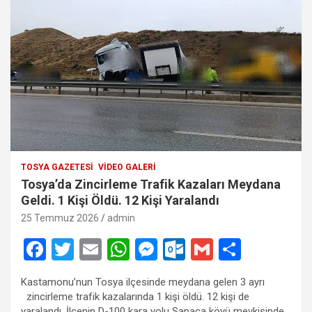
TOSYA GAZETESI
VIDEO GALERI
Tosya’da Zincirleme Trafik Kazaları Meydana
Geldi. 1 Kişi Öldü. 12 Kişi Yaralandı
25 Temmuz 2026
admin
F
T
E
W
M
O
G
S
a
wi
m
h
es
ut
m
h
Kastamonu’nun Tosya ilçesinde meydana gelen 3 ayrı
ce
tt
ail
at
se
lo
ail
ar
zincirleme trafik kazalarında 1 kişi öldü. 12 kişi de
yaralandı. İlçenin D-100 kara yolu Sapaca köyü mevkisinde,