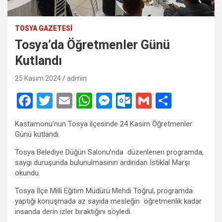
TOSYA GAZETESI
Tosya’da Öğretmenler Günü
Kutlandı
25 Kasım 2024
admin
F
T
E
W
M
O
G
S
a
wi
m
h
es
ut
m
h
Kastamonu’nun Tosya ilçesinde 24 Kasım Öğretmenler
ce
tt
ail
at
se
lo
ail
ar
Günü kutlandı.
b
er
s
n
o
e
Tosya Belediye Düğün Salonu’nda düzenlenen programda,
o
A
g
k.
saygı duruşunda bulunulmasının ardından İstiklal Marşı
okundu.
o
p
er
c
Tosya İlçe Milli Eğitim Müdürü Mehdi Toğrul, programda
k
p
o
yaptığı konuşmada az sayıda mesleğin öğretmenlik kadar
m
insanda derin izler bıraktığını söyledi.