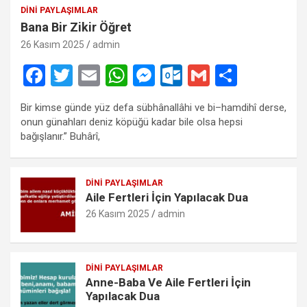
DINI PAYLAŞIMLAR
Bana Bir Zikir Öğret
26 Kasım 2025
admin
F
T
E
W
M
O
G
S
a
wi
m
h
es
ut
m
h
Bir kimse günde yüz defa sübhânallâhi ve bi–hamdihî derse,
ce
tt
ail
at
se
lo
ail
ar
onun günahları deniz köpüğü kadar bile olsa hepsi
b
er
s
n
o
e
bağışlanır.” Buhârî,
o
A
g
k.
o
p
er
c
DINI PAYLAŞIMLAR
Aile Fertleri İçin Yapılacak Dua
k
p
o
26 Kasım 2025
admin
m
DINI PAYLAŞIMLAR
Anne-Baba Ve Aile Fertleri İçin
Yapılacak Dua