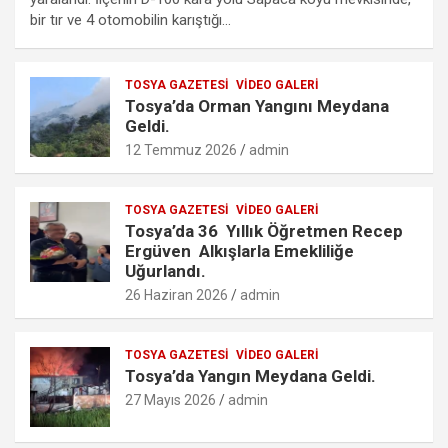
b
er
s
n
o
e
bir tır ve 4 otomobilin karıştığı…
o
A
g
k.
o
p
er
c
TOSYA GAZETESI
VIDEO GALERI
k
p
o
Tosya’da Orman Yangını Meydana
m
Geldi.
12 Temmuz 2026
admin
TOSYA GAZETESI
VIDEO GALERI
Tosya’da 36 Yıllık Öğretmen Recep
Ergüven Alkışlarla Emekliliğe
Uğurlandı.
26 Haziran 2026
admin
TOSYA GAZETESI
VIDEO GALERI
Tosya’da Yangın Meydana Geldi.
27 Mayıs 2026
admin