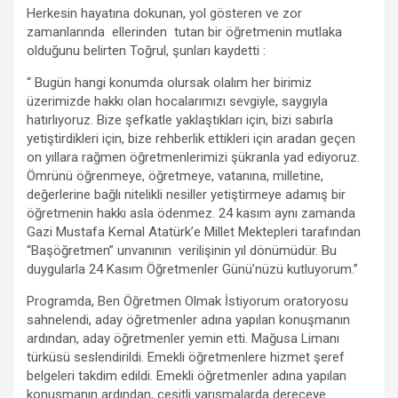
Herkesin hayatına dokunan, yol gösteren ve zor
zamanlarında ellerinden tutan bir öğretmenin mutlaka
olduğunu belirten Toğrul, şunları kaydetti :
“ Bugün hangi konumda olursak olalım her birimiz
üzerimizde hakkı olan hocalarımızı sevgiyle, saygıyla
hatırlıyoruz. Bize şefkatle yaklaştıkları için, bizi sabırla
yetiştirdikleri için, bize rehberlik ettikleri için aradan geçen
on yıllara rağmen öğretmenlerimizi şükranla yad ediyoruz.
Ömrünü öğrenmeye, öğretmeye, vatanına, milletine,
değerlerine bağlı nitelikli nesiller yetiştirmeye adamış bir
öğretmenin hakkı asla ödenmez. 24 kasım aynı zamanda
Gazi Mustafa Kemal Atatürk’e Millet Mektepleri tarafından
“Başöğretmen” unvanının verilişinin yıl dönümüdür. Bu
duygularla 24 Kasım Öğretmenler Günü’nüzü kutluyorum.”
Programda, Ben Öğretmen Olmak İstiyorum oratoryosu
sahnelendi, aday öğretmenler adına yapılan konuşmanın
ardından, aday öğretmenler yemin etti. Mağusa Limanı
türküsü seslendirildi. Emekli öğretmenlere hizmet şeref
belgeleri takdim edildi. Emekli öğretmenler adına yapılan
konuşmanın ardından, çeşitli yarışmalarda dereceye