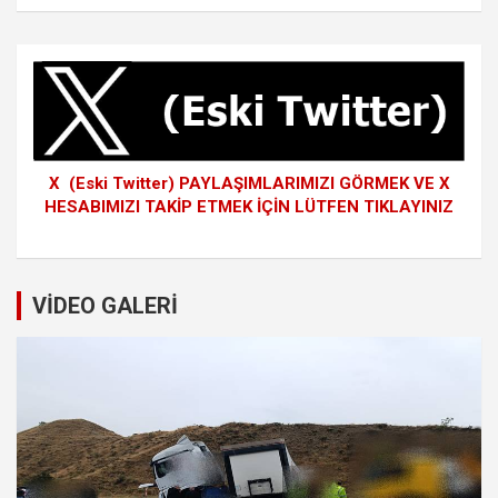
X (Eski Twitter) PAYLAŞIMLARIMIZI GÖRMEK VE X
HESABIMIZI TAKİP ETMEK İÇİN LÜTFEN TIKLAYINIZ
VİDEO GALERİ