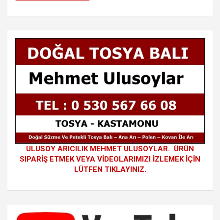
ULUSOY ARICILIK MEHMET ULUSOYLAR. ÜRÜN
SIPARİŞ ETMEK VEYA VİDEOLARIMIZI İZLEMEK İÇİN
LÜTFEN TIKLAYINIZ.