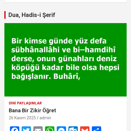
Dua, Hadis-i Şerif
DINI PAYLAŞIMLAR
Bana Bir Zikir Öğret
26 Kasım 2025
admin
F
T
E
W
M
O
G
S