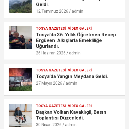
m
Geldi.
12 Temmuz 2026
admin
TOSYA GAZETESI
VIDEO GALERI
Tosya’da 36 Yıllık Öğretmen Recep
Ergüven Alkışlarla Emekliliğe
Uğurlandı.
26 Haziran 2026
admin
TOSYA GAZETESI
VIDEO GALERI
Tosya’da Yangın Meydana Geldi.
27 Mayıs 2026
admin
TOSYA GAZETESI
VIDEO GALERI
Başkan Volkan Kavaklıgil, Basın
Toplantısı Düzenledi.
30 Nisan 2026
admin