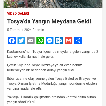
VIDEO GALERI
Tosya’da Yangın Meydana Geldi.
5 Temmuz 2024
admin
F
T
E
W
M
O
G
S
a
wi
m
h
es
ut
m
h
Kastamonu’nun Tosya ilçesinde meydana gelen yangında 2
ce
tt
ail
at
se
lo
ail
ar
katlı ev kullanılamaz hale geldi.
b
er
s
n
o
e
Çevlik Köyünde Yaşar Bozkaya’ya ait evde henüz
o
A
g
k.
bilinemeyen bir nedenden dolayı yangın çıktı.
o
p
er
c
İhbar üzerine olay yerine gelen Tosya Belediye İtfaiyesi ve
Tosya Orman İşletme Müdürlüğü yangın söndürme ekipleri
k
p
o
yangına müdahale etti.
m
Yaklaşık 1 saatlik çalışmanın ardından kontrol altına alınan
yangın söndürüldü.