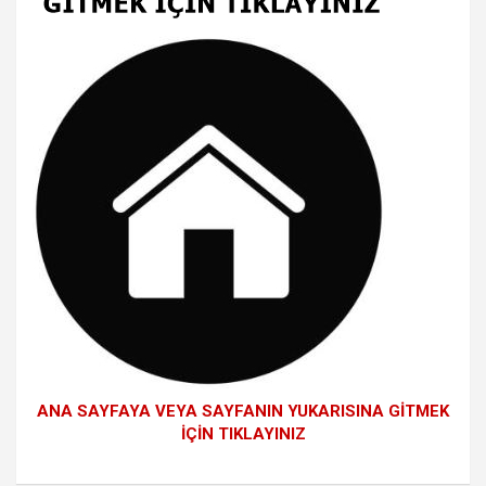
ANA SAYFAYA VEYA SAYFANIN YUKARISINA GİTMEK
İÇİN TIKLAYINIZ