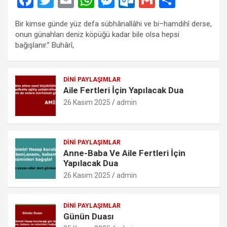
a
wi
m
h
es
ut
m
h
Bir kimse günde yüz defa sübhânallâhi ve bi–hamdihî derse,
ce
tt
ail
at
se
lo
ail
ar
onun günahları deniz köpüğü kadar bile olsa hepsi
b
er
s
n
o
e
bağışlanır.” Buhârî,
o
A
g
k.
o
p
er
c
DINI PAYLAŞIMLAR
Aile Fertleri İçin Yapılacak Dua
k
p
o
26 Kasım 2025
admin
m
DINI PAYLAŞIMLAR
Anne-Baba Ve Aile Fertleri İçin
Yapılacak Dua
26 Kasım 2025
admin
DINI PAYLAŞIMLAR
Günün Duası