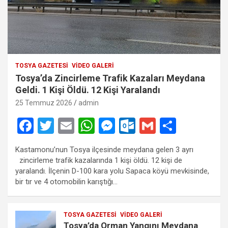
TOSYA GAZETESI
VIDEO GALERI
Tosya’da Zincirleme Trafik Kazaları Meydana
Geldi. 1 Kişi Öldü. 12 Kişi Yaralandı
25 Temmuz 2026
admin
F
T
E
W
M
O
G
S
a
wi
m
h
es
ut
m
h
Kastamonu’nun Tosya ilçesinde meydana gelen 3 ayrı
ce
tt
ail
at
se
lo
ail
ar
zincirleme trafik kazalarında 1 kişi öldü. 12 kişi de
b
er
s
n
o
e
yaralandı. İlçenin D-100 kara yolu Sapaca köyü mevkisinde,
bir tır ve 4 otomobilin karıştığı…
o
A
g
k.
o
p
er
c
TOSYA GAZETESI
VIDEO GALERI
k
p
o
Tosya’da Orman Yangını Meydana