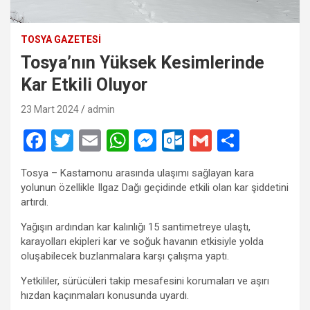
TOSYA GAZETESI
Tosya’nın Yüksek Kesimlerinde
Kar Etkili Oluyor
23 Mart 2024
admin
F
T
E
W
M
O
G
S
a
wi
m
h
es
ut
m
h
Tosya – Kastamonu arasında ulaşımı sağlayan kara
ce
tt
ail
at
se
lo
ail
ar
yolunun özellikle Ilgaz Dağı geçidinde etkili olan kar şiddetini
b
er
s
n
o
e
artırdı.
o
A
g
k.
Yağışın ardından kar kalınlığı 15 santimetreye ulaştı,
karayolları ekipleri kar ve soğuk havanın etkisiyle yolda
o
p
er
c
oluşabilecek buzlanmalara karşı çalışma yaptı.
k
p
o
Yetkililer, sürücüleri takip mesafesini korumaları ve aşırı
m
hızdan kaçınmaları konusunda uyardı.