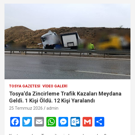
TOSYA GAZETESI
VIDEO GALERI
Tosya’da Zincirleme Trafik Kazaları Meydana
Geldi. 1 Kişi Öldü. 12 Kişi Yaralandı
25 Temmuz 2026
admin
F
T
E
W
M
O
G
S
a
wi
m
h
es
ut
m
h