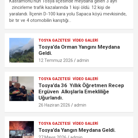
Kastamonu’nun Tosya ilçesinde meydana gelen 3 ayrı
ce
tt
ail
at
se
lo
ail
ar
zincirleme trafik kazalarında 1 kişi öldü. 12 kişi de
b
er
s
n
o
e
yaralandı. İlçenin D-100 kara yolu Sapaca köyü mevkisinde,
bir tır ve 4 otomobilin karıştığı…
o
A
g
k.
o
p
er
c
TOSYA GAZETESI
VIDEO GALERI
k
p
o
Tosya’da Orman Yangını Meydana
m
Geldi.
12 Temmuz 2026
admin
TOSYA GAZETESI
VIDEO GALERI
Tosya’da 36 Yıllık Öğretmen Recep
Ergüven Alkışlarla Emekliliğe
Uğurlandı.
26 Haziran 2026
admin
TOSYA GAZETESI
VIDEO GALERI
Tosya’da Yangın Meydana Geldi.
27 Mayıs 2026
admin