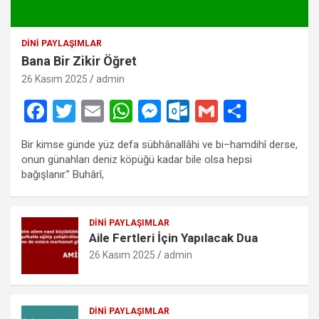
DINI PAYLAŞIMLAR
Bana Bir Zikir Öğret
26 Kasım 2025
admin
F
T
E
W
M
O
G
S
a
wi
m
h
es
ut
m
h
Bir kimse günde yüz defa sübhânallâhi ve bi–hamdihî derse,
ce
tt
ail
at
se
lo
ail
ar
onun günahları deniz köpüğü kadar bile olsa hepsi
b
er
s
n
o
e
bağışlanır.” Buhârî,
o
A
g
k.
o
p
er
c
DINI PAYLAŞIMLAR
Aile Fertleri İçin Yapılacak Dua
k
p
o
26 Kasım 2025
admin
m
DINI PAYLAŞIMLAR