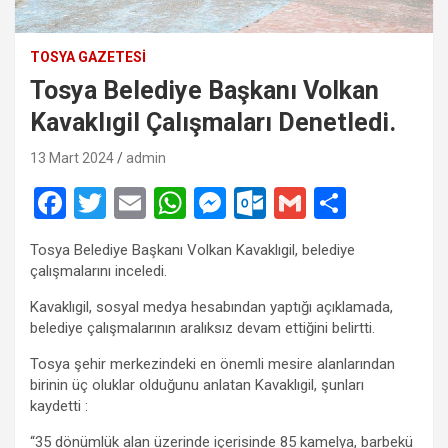
TOSYA GAZETESI
Tosya Belediye Başkanı Volkan
Kavaklıgil Çalışmaları Denetledi.
13 Mart 2024
admin
F
T
E
W
M
O
G
S
a
wi
m
h
es
ut
m
h
Tosya Belediye Başkanı Volkan Kavaklıgil, belediye
ce
tt
ail
at
se
lo
ail
ar
çalışmalarını inceledi.
b
er
s
n
o
e
Kavaklıgil, sosyal medya hesabından yaptığı açıklamada,
o
A
g
k.
belediye çalışmalarının aralıksız devam ettiğini belirtti.
o
p
er
c
Tosya şehir merkezindeki en önemli mesire alanlarından
birinin üç oluklar olduğunu anlatan Kavaklıgil, şunları
k
p
o
kaydetti :
m
“35 dönümlük alan üzerinde içerisinde 85 kamelya, barbekü