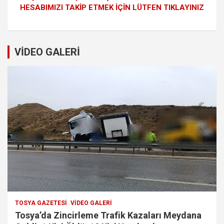
HESABIMIZI TAKİP ETMEK İÇİN LÜTFEN TIKLAYINIZ
VİDEO GALERİ
TOSYA GAZETESI
VIDEO GALERI
Tosya’da Zincirleme Trafik Kazaları Meydana