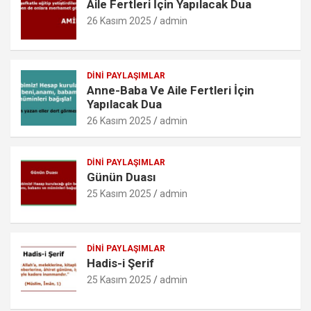
Aile Fertleri İçin Yapılacak Dua
k
p
o
26 Kasım 2025
admin
m
DINI PAYLAŞIMLAR
Anne-Baba Ve Aile Fertleri İçin
Yapılacak Dua
26 Kasım 2025
admin
DINI PAYLAŞIMLAR
Günün Duası
25 Kasım 2025
admin
DINI PAYLAŞIMLAR
Hadis-i Şerif
25 Kasım 2025
admin