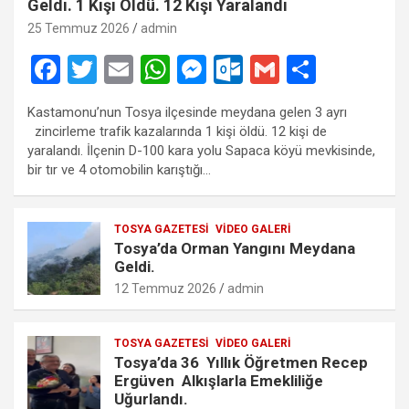
Geldi. 1 Kişi Öldü. 12 Kişi Yaralandı
25 Temmuz 2026
admin
F
T
E
W
M
O
G
S
a
wi
m
h
es
ut
m
h
Kastamonu’nun Tosya ilçesinde meydana gelen 3 ayrı
ce
tt
ail
at
se
lo
ail
ar
zincirleme trafik kazalarında 1 kişi öldü. 12 kişi de
b
er
s
n
o
e
yaralandı. İlçenin D-100 kara yolu Sapaca köyü mevkisinde,
bir tır ve 4 otomobilin karıştığı…
o
A
g
k.
o
p
er
c
TOSYA GAZETESI
VIDEO GALERI
k
p
o
Tosya’da Orman Yangını Meydana
m
Geldi.
12 Temmuz 2026
admin
TOSYA GAZETESI
VIDEO GALERI
Tosya’da 36 Yıllık Öğretmen Recep
Ergüven Alkışlarla Emekliliğe
Uğurlandı.