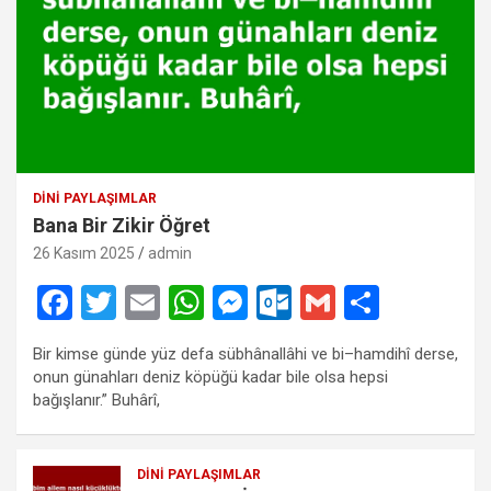
DINI PAYLAŞIMLAR
Bana Bir Zikir Öğret
26 Kasım 2025
admin
F
T
E
W
M
O
G
S
a
wi
m
h
es
ut
m
h
Bir kimse günde yüz defa sübhânallâhi ve bi–hamdihî derse,
ce
tt
ail
at
se
lo
ail
ar
onun günahları deniz köpüğü kadar bile olsa hepsi
b
er
s
n
o
e
bağışlanır.” Buhârî,
o
A
g
k.
o
p
er
c
DINI PAYLAŞIMLAR