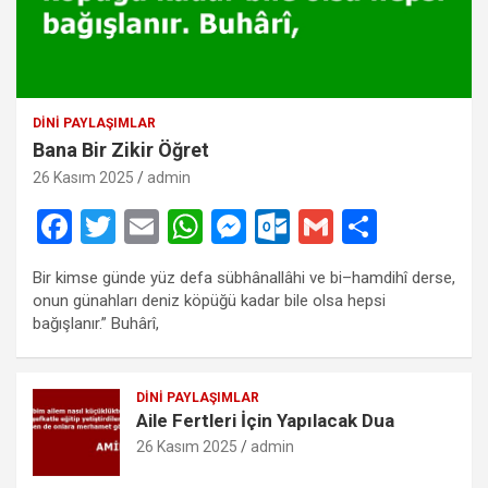
DINI PAYLAŞIMLAR
Bana Bir Zikir Öğret
26 Kasım 2025
admin
F
T
E
W
M
O
G
S
a
wi
m
h
es
ut
m
h
Bir kimse günde yüz defa sübhânallâhi ve bi–hamdihî derse,
ce
tt
ail
at
se
lo
ail
ar
onun günahları deniz köpüğü kadar bile olsa hepsi
b
er
s
n
o
e
bağışlanır.” Buhârî,
o
A
g
k.
o
p
er
c
DINI PAYLAŞIMLAR
Aile Fertleri İçin Yapılacak Dua
k
p
o
26 Kasım 2025
admin
m