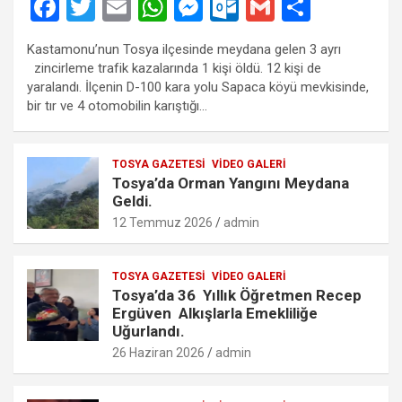
F
T
E
W
M
O
G
S
a
wi
m
h
es
ut
m
h
Kastamonu’nun Tosya ilçesinde meydana gelen 3 ayrı
ce
tt
ail
at
se
lo
ail
ar
zincirleme trafik kazalarında 1 kişi öldü. 12 kişi de
b
er
s
n
o
e
yaralandı. İlçenin D-100 kara yolu Sapaca köyü mevkisinde,
bir tır ve 4 otomobilin karıştığı…
o
A
g
k.
o
p
er
c
TOSYA GAZETESI
VIDEO GALERI
k
p
o
Tosya’da Orman Yangını Meydana
m
Geldi.
12 Temmuz 2026
admin
TOSYA GAZETESI
VIDEO GALERI
Tosya’da 36 Yıllık Öğretmen Recep
Ergüven Alkışlarla Emekliliğe
Uğurlandı.
26 Haziran 2026
admin