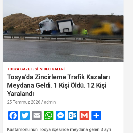
TOSYA GAZETESI
VIDEO GALERI
Tosya’da Zincirleme Trafik Kazaları
Meydana Geldi. 1 Kişi Öldü. 12 Kişi
Yaralandı
25 Temmuz 2026
admin
F
T
E
W
M
O
G
S
a
wi
m
h
es
ut
m
h
Kastamonu’nun Tosya ilçesinde meydana gelen 3 ayrı