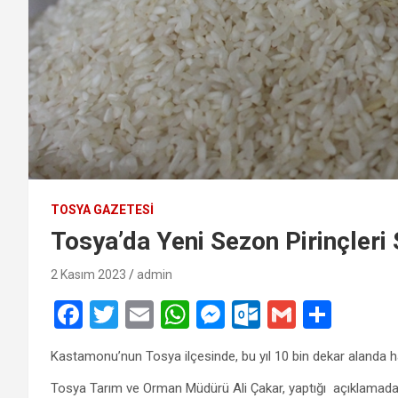
TOSYA GAZETESI
Tosya’da Yeni Sezon Pirinçleri 
2 Kasım 2023
admin
F
T
E
W
M
O
G
S
a
wi
m
h
es
ut
m
h
Kastamonu’nun Tosya ilçesinde, bu yıl 10 bin dekar alanda ha
ce
tt
ail
at
se
lo
ail
ar
Tosya Tarım ve Orman Müdürü Ali Çakar, yaptığı açıklamada, i