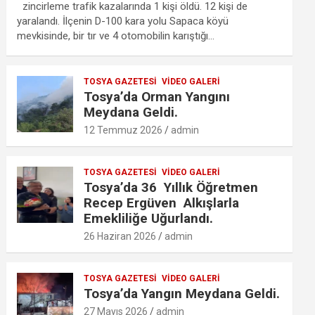
ce
tt
ail
at
se
lo
ail
ar
zincirleme trafik kazalarında 1 kişi öldü. 12 kişi de
b
er
s
n
o
e
yaralandı. İlçenin D-100 kara yolu Sapaca köyü
mevkisinde, bir tır ve 4 otomobilin karıştığı…
o
A
g
k.
o
p
er
c
TOSYA GAZETESI
VIDEO GALERI
k
p
o
Tosya’da Orman Yangını
m
Meydana Geldi.
12 Temmuz 2026
admin
TOSYA GAZETESI
VIDEO GALERI
Tosya’da 36 Yıllık Öğretmen
Recep Ergüven Alkışlarla
Emekliliğe Uğurlandı.
26 Haziran 2026
admin
TOSYA GAZETESI
VIDEO GALERI
Tosya’da Yangın Meydana Geldi.
27 Mayıs 2026
admin