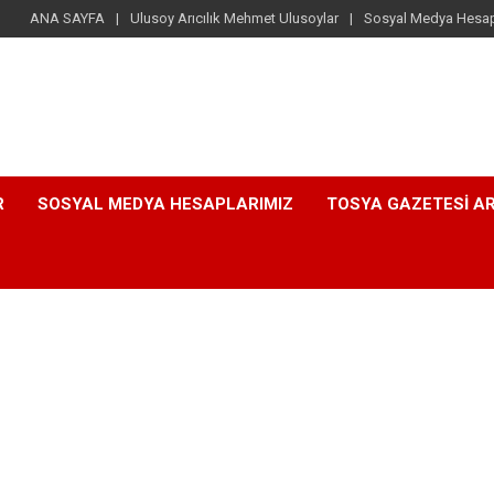
ANA SAYFA
Ulusoy Arıcılık Mehmet Ulusoylar
Sosyal Medya Hesap
R
SOSYAL MEDYA HESAPLARIMIZ
TOSYA GAZETESI AR