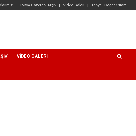
larımız
Tosya Gazetesi Arşiv
Video Galeri
Tosyalı Değerlerimiz
ŞIV
VIDEO GALERI