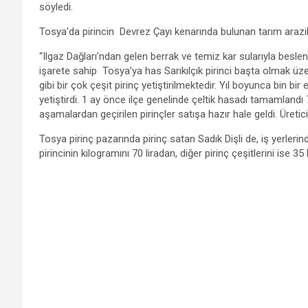
b
er
s
n
o
e
söyledi.
o
A
g
k.
Tosya’da pirincin Devrez Çayı kenarında bulunan tarım arazileri
o
p
er
c
“Ilgaz Dağları’ndan gelen berrak ve temiz kar sularıyla besl
k
p
o
işarete sahip Tosya’ya has Sarıkılçık pirinci başta olmak üz
m
gibi bir çok çeşit pirinç yetiştirilmektedir. Yıl boyunca bin bi
yetiştirdi. 1 ay önce ilçe genelinde çeltik hasadı tamamlandı 7 
aşamalardan geçirilen pirinçler satışa hazır hale geldi. Üreticil
Tosya pirinç pazarında pirinç satan Sadık Dişli de, iş yerlerind
pirincinin kilogramını 70 liradan, diğer pirinç çeşitlerini ise 35