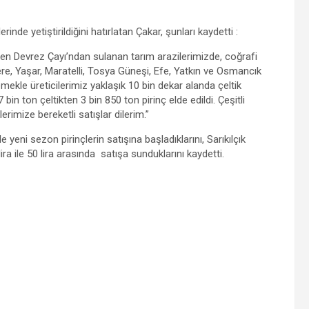
nde yetiştirildiğini hatırlatan Çakar, şunları kaydetti :
enen Devrez Çayı’ndan sulanan tarım arazilerimizde, coğrafi
ere, Yaşar, Maratelli, Tosya Güneşi, Efe, Yatkın ve Osmancık
r emekle üreticilerimiz yaklaşık 10 bin dekar alanda çeltik
bin ton çeltikten 3 bin 850 ton pirinç elde edildi. Çeşitli
erimize bereketli satışlar dilerim.”
e yeni sezon pirinçlerin satışına başladıklarını, Sarıkılçık
 lira ile 50 lira arasında satışa sunduklarını kaydetti.