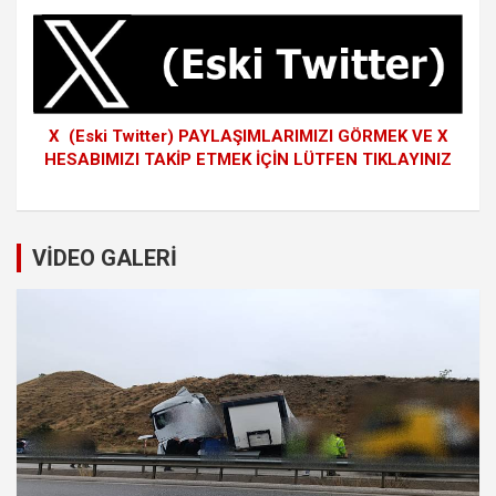
X (Eski Twitter) PAYLAŞIMLARIMIZI GÖRMEK VE X
HESABIMIZI TAKİP ETMEK İÇİN LÜTFEN TIKLAYINIZ
VİDEO GALERİ