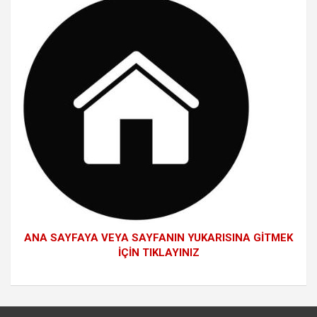
ANA SAYFAYA VEYA SAYFANIN YUKARISINA GİTMEK
İÇİN TIKLAYINIZ