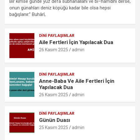
Bir kimse günde yüz defa sübhânallâhi ve bi–hamdihî derse,
ce
tt
ail
at
se
lo
ail
ar
onun günahları deniz köpüğü kadar bile olsa hepsi
b
er
s
n
o
e
bağışlanır.” Buhârî,
o
A
g
k.
o
p
er
c
DINI PAYLAŞIMLAR
Aile Fertleri İçin Yapılacak Dua
k
p
o
26 Kasım 2025
admin
m
DINI PAYLAŞIMLAR
Anne-Baba Ve Aile Fertleri İçin
Yapılacak Dua
26 Kasım 2025
admin
DINI PAYLAŞIMLAR
Günün Duası
25 Kasım 2025
admin