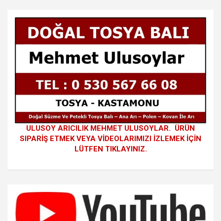
ULUSOY ARICILIK MEHMET ULUSOYLAR. ÜRÜN
SIPARİŞ ETMEK VEYA VİDEOLARIMIZI İZLEMEK İÇİN
LÜTFEN TIKLAYINIZ.