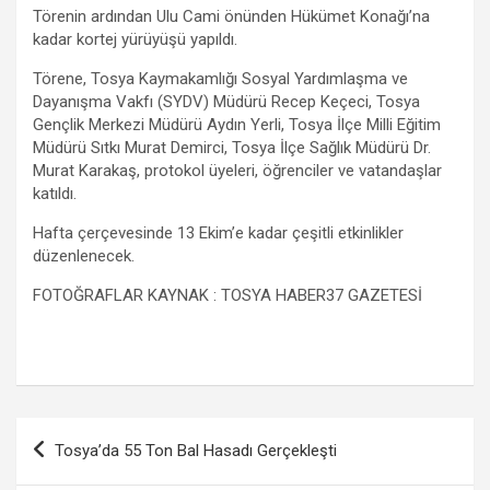
Törenin ardından Ulu Cami önünden Hükümet Konağı’na
kadar kortej yürüyüşü yapıldı.
Törene, Tosya Kaymakamlığı Sosyal Yardımlaşma ve
Dayanışma Vakfı (SYDV) Müdürü Recep Keçeci, Tosya
Gençlik Merkezi Müdürü Aydın Yerli, Tosya İlçe Milli Eğitim
Müdürü Sıtkı Murat Demirci, Tosya İlçe Sağlık Müdürü Dr.
Murat Karakaş, protokol üyeleri, öğrenciler ve vatandaşlar
katıldı.
Hafta çerçevesinde 13 Ekim’e kadar çeşitli etkinlikler
düzenlenecek.
FOTOĞRAFLAR KAYNAK : TOSYA HABER37 GAZETESİ
Yazı
Tosya’da 55 Ton Bal Hasadı Gerçekleşti
gezinmesi