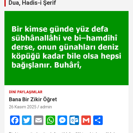
Dua, Hadis-i Şerif
DINI PAYLAŞIMLAR
Bana Bir Zikir Öğret
26 Kasım 2025
admin
F
T
E
W
M
O
G
S
a
wi
m
h
es
ut
m
h