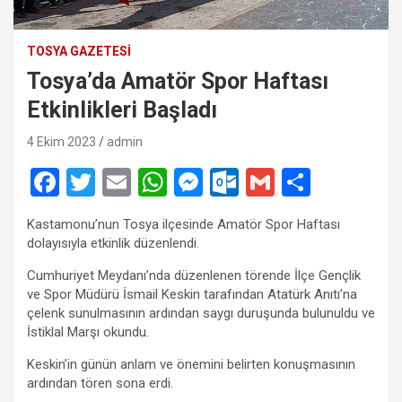
TOSYA GAZETESI
Tosya’da Amatör Spor Haftası
Etkinlikleri Başladı
4 Ekim 2023
admin
F
T
E
W
M
O
G
S
a
wi
m
h
es
ut
m
h
Kastamonu’nun Tosya ilçesinde Amatör Spor Haftası
ce
tt
ail
at
se
lo
ail
ar
dolayısıyla etkinlik düzenlendi.
b
er
s
n
o
e
Cumhuriyet Meydanı’nda düzenlenen törende İlçe Gençlik
o
A
g
k.
ve Spor Müdürü İsmail Keskin tarafından Atatürk Anıtı’na
çelenk sunulmasının ardından saygı duruşunda bulunuldu ve
o
p
er
c
İstiklal Marşı okundu.
k
p
o
Keskin’in günün anlam ve önemini belirten konuşmasının
m
ardından tören sona erdi.