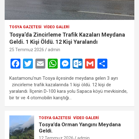
TOSYA GAZETESI
VIDEO GALERI
Tosya’da Zincirleme Trafik Kazaları Meydana
Geldi. 1 Kişi Öldü. 12 Kişi Yaralandı
25 Temmuz 2026
admin
F
T
E
W
M
O
G
S
a
wi
m
h
es
ut
m
h
Kastamonu’nun Tosya ilçesinde meydana gelen 3 ayrı
ce
tt
ail
at
se
lo
ail
ar
zincirleme trafik kazalarında 1 kişi öldü. 12 kişi de
b
er
s
n
o
e
yaralandı. İlçenin D-100 kara yolu Sapaca köyü mevkisinde,
bir tır ve 4 otomobilin karıştığı…
o
A
g
k.
o
p
er
c
TOSYA GAZETESI
VIDEO GALERI
k
p
o
Tosya’da Orman Yangını Meydana
m
Geldi.
12 Temmuz 2026
admin