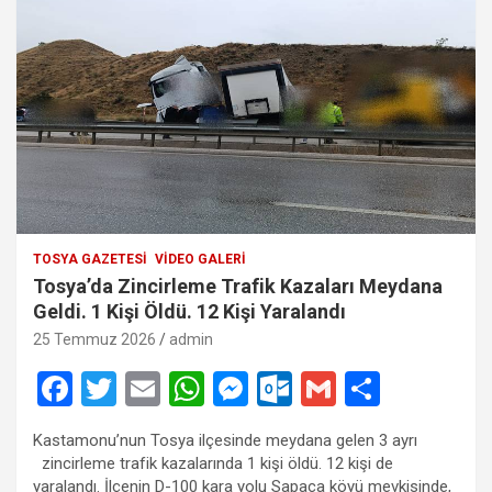
TOSYA GAZETESI
VIDEO GALERI
Tosya’da Zincirleme Trafik Kazaları Meydana
Geldi. 1 Kişi Öldü. 12 Kişi Yaralandı
25 Temmuz 2026
admin
F
T
E
W
M
O
G
S
a
wi
m
h
es
ut
m
h
Kastamonu’nun Tosya ilçesinde meydana gelen 3 ayrı
ce
tt
ail
at
se
lo
ail
ar
zincirleme trafik kazalarında 1 kişi öldü. 12 kişi de
yaralandı. İlçenin D-100 kara yolu Sapaca köyü mevkisinde,