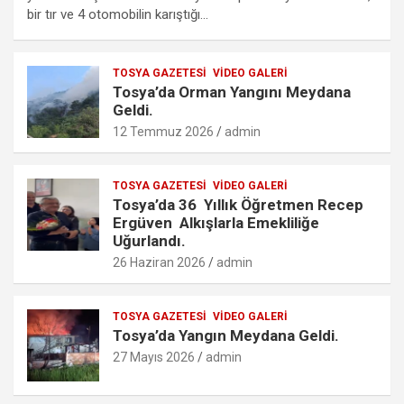
b
er
s
n
o
e
bir tır ve 4 otomobilin karıştığı…
o
A
g
k.
o
p
er
c
TOSYA GAZETESI
VIDEO GALERI
k
p
o
Tosya’da Orman Yangını Meydana
m
Geldi.
12 Temmuz 2026
admin
TOSYA GAZETESI
VIDEO GALERI
Tosya’da 36 Yıllık Öğretmen Recep
Ergüven Alkışlarla Emekliliğe
Uğurlandı.
26 Haziran 2026
admin
TOSYA GAZETESI
VIDEO GALERI
Tosya’da Yangın Meydana Geldi.
27 Mayıs 2026
admin