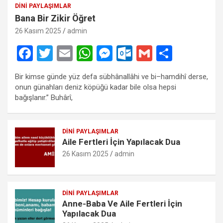
DINI PAYLAŞIMLAR
Bana Bir Zikir Öğret
26 Kasım 2025
admin
F
T
E
W
M
O
G
S
a
wi
m
h
es
ut
m
h
Bir kimse günde yüz defa sübhânallâhi ve bi–hamdihî derse,
ce
tt
ail
at
se
lo
ail
ar
onun günahları deniz köpüğü kadar bile olsa hepsi
b
er
s
n
o
e
bağışlanır.” Buhârî,
o
A
g
k.
o
p
er
c
DINI PAYLAŞIMLAR
Aile Fertleri İçin Yapılacak Dua
k
p
o
26 Kasım 2025
admin
m
DINI PAYLAŞIMLAR
Anne-Baba Ve Aile Fertleri İçin
Yapılacak Dua