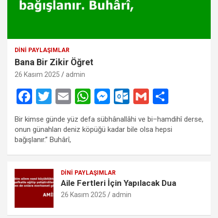
DINI PAYLAŞIMLAR
Bana Bir Zikir Öğret
26 Kasım 2025
admin
F
T
E
W
M
O
G
S
a
wi
m
h
es
ut
m
h
Bir kimse günde yüz defa sübhânallâhi ve bi–hamdihî derse,
ce
tt
ail
at
se
lo
ail
ar
onun günahları deniz köpüğü kadar bile olsa hepsi
b
er
s
n
o
e
bağışlanır.” Buhârî,
o
A
g
k.
o
p
er
c
DINI PAYLAŞIMLAR
Aile Fertleri İçin Yapılacak Dua
k
p
o
26 Kasım 2025
admin
m