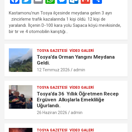
a
wi
m
h
es
ut
m
h
Kastamonu’nun Tosya ilçesinde meydana gelen 3 ayrı
ce
tt
ail
at
se
lo
ail
ar
zincirleme trafik kazalarında 1 kişi öldü. 12 kişi de
b
er
s
n
o
e
yaralandı. İlçenin D-100 kara yolu Sapaca köyü mevkisinde,
bir tır ve 4 otomobilin karıştığı…
o
A
g
k.
o
p
er
c
TOSYA GAZETESI
VIDEO GALERI
k
p
o
Tosya’da Orman Yangını Meydana
m
Geldi.
12 Temmuz 2026
admin
TOSYA GAZETESI
VIDEO GALERI
Tosya’da 36 Yıllık Öğretmen Recep
Ergüven Alkışlarla Emekliliğe
Uğurlandı.
26 Haziran 2026
admin
TOSYA GAZETESI
VIDEO GALERI