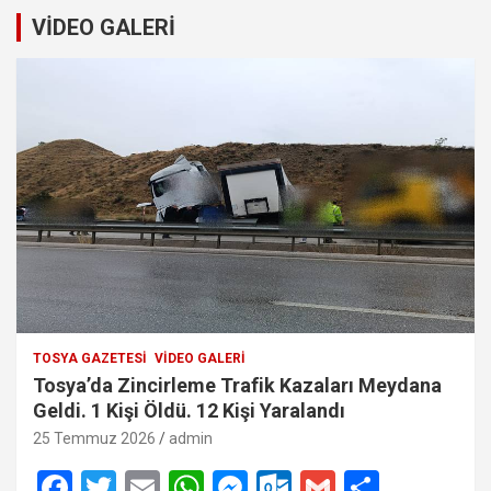
VİDEO GALERİ
TOSYA GAZETESI
VIDEO GALERI
Tosya’da Zincirleme Trafik Kazaları Meydana
Geldi. 1 Kişi Öldü. 12 Kişi Yaralandı
25 Temmuz 2026
admin
F
T
E
W
M
O
G
S