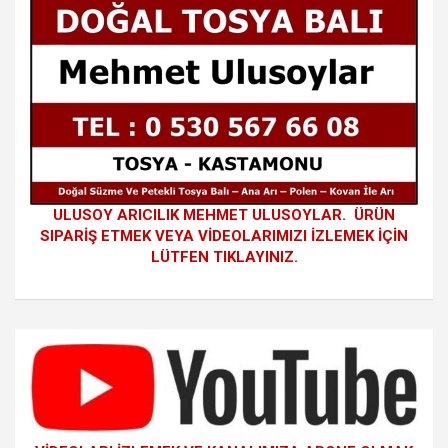
ULUSOY ARICILIK MEHMET ULUSOYLAR. ÜRÜN
SIPARİŞ ETMEK VEYA VİDEOLARIMIZI İZLEMEK İÇİN
LÜTFEN TIKLAYINIZ.