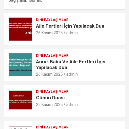
b
er
s
n
o
e
bağışlanır.” Buhârî,
o
A
g
k.
o
p
er
c
DINI PAYLAŞIMLAR
Aile Fertleri İçin Yapılacak Dua
k
p
o
26 Kasım 2025
admin
m
DINI PAYLAŞIMLAR
Anne-Baba Ve Aile Fertleri İçin
Yapılacak Dua
26 Kasım 2025
admin
DINI PAYLAŞIMLAR
Günün Duası
25 Kasım 2025
admin
DINI PAYLAŞIMLAR