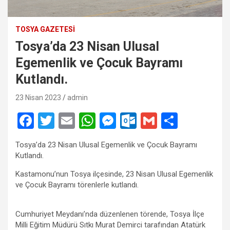
TOSYA GAZETESI
Tosya’da 23 Nisan Ulusal
Egemenlik ve Çocuk Bayramı
Kutlandı.
23 Nisan 2023
admin
F
T
E
W
M
O
G
S
a
wi
m
h
es
ut
m
h
Tosya’da 23 Nisan Ulusal Egemenlik ve Çocuk Bayramı
ce
tt
ail
at
se
lo
ail
ar
Kutlandı.
b
er
s
n
o
e
Kastamonu’nun Tosya ilçesinde, 23 Nisan Ulusal Egemenlik
o
A
g
k.
ve Çocuk Bayramı törenlerle kutlandı.
o
p
er
c
Cumhuriyet Meydanı’nda düzenlenen törende, Tosya İlçe
k
p
o
Milli Eğitim Müdürü Sıtkı Murat Demirci tarafından Atatürk