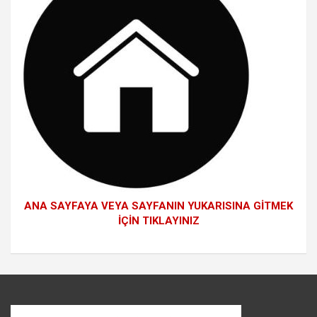
ANA SAYFAYA VEYA SAYFANIN YUKARISINA GİTMEK
İÇİN TIKLAYINIZ