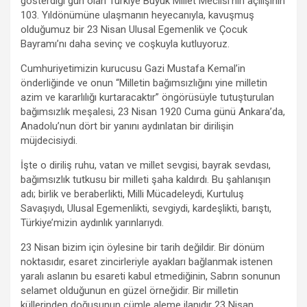
gösterdiği gün olan Türkiye Büyük Millet Meclisi’nin açılışının
103. Yıldönümüne ulaşmanın heyecanıyla, kavuşmuş
olduğumuz bir 23 Nisan Ulusal Egemenlik ve Çocuk
Bayramı’nı daha sevinç ve coşkuyla kutluyoruz.
Cumhuriyetimizin kurucusu Gazi Mustafa Kemal’in
önderliğinde ve onun “Milletin bağımsızlığını yine milletin
azim ve kararlılığı kurtaracaktır” öngörüsüyle tutuşturulan
bağımsızlık meşalesi, 23 Nisan 1920 Cuma günü Ankara’da,
Anadolu’nun dört bir yanını aydınlatan bir dirilişin
müjdecisiydi.
İşte o diriliş ruhu, vatan ve millet sevgisi, bayrak sevdası,
bağımsızlık tutkusu bir milleti şaha kaldırdı. Bu şahlanışın
adı; birlik ve beraberlikti, Milli Mücadeleydi, Kurtuluş
Savaşıydı, Ulusal Egemenlikti, sevgiydi, kardeşlikti, barıştı,
Türkiye’mizin aydınlık yarınlarıydı.
23 Nisan bizim için öylesine bir tarih değildir. Bir dönüm
noktasıdır, esaret zincirleriyle ayakları bağlanmak istenen
yaralı aslanın bu esareti kabul etmediğinin, Sabrın sonunun
selamet olduğunun en güzel örneğidir. Bir milletin
küllerinden doğuşunun cümle aleme ilanıdır 23 Nisan.