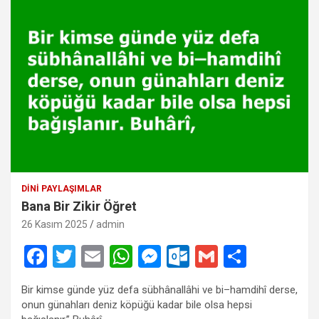
DINI PAYLAŞIMLAR
Bana Bir Zikir Öğret
26 Kasım 2025
admin
F
T
E
W
M
O
G
S
a
wi
m
h
es
ut
m
h
Bir kimse günde yüz defa sübhânallâhi ve bi–hamdihî derse,
ce
tt
ail
at
se
lo
ail
ar
onun günahları deniz köpüğü kadar bile olsa hepsi