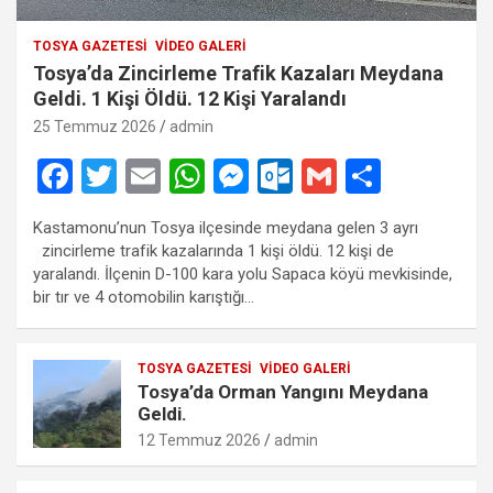
TOSYA GAZETESI
VIDEO GALERI
Tosya’da Zincirleme Trafik Kazaları Meydana
Geldi. 1 Kişi Öldü. 12 Kişi Yaralandı
25 Temmuz 2026
admin
F
T
E
W
M
O
G
S
a
wi
m
h
es
ut
m
h
Kastamonu’nun Tosya ilçesinde meydana gelen 3 ayrı
ce
tt
ail
at
se
lo
ail
ar
zincirleme trafik kazalarında 1 kişi öldü. 12 kişi de
b
er
s
n
o
e
yaralandı. İlçenin D-100 kara yolu Sapaca köyü mevkisinde,
bir tır ve 4 otomobilin karıştığı…
o
A
g
k.
o
p
er
c
TOSYA GAZETESI
VIDEO GALERI
k
p
o
Tosya’da Orman Yangını Meydana
m
Geldi.
12 Temmuz 2026
admin