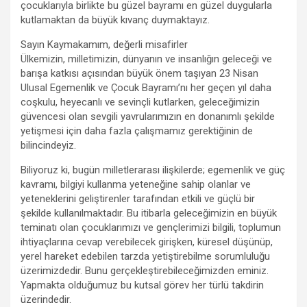
çocuklarıyla birlikte bu güzel bayramı en güzel duygularla
kutlamaktan da büyük kıvanç duymaktayız.
Sayın Kaymakamım, değerli misafirler
Ülkemizin, milletimizin, dünyanın ve insanlığın geleceği ve
barışa katkısı açısından büyük önem taşıyan 23 Nisan
Ulusal Egemenlik ve Çocuk Bayramı’nı her geçen yıl daha
coşkulu, heyecanlı ve sevinçli kutlarken, geleceğimizin
güvencesi olan sevgili yavrularımızın en donanımlı şekilde
yetişmesi için daha fazla çalışmamız gerektiğinin de
bilincindeyiz.
Biliyoruz ki, bugün milletlerarası ilişkilerde; egemenlik ve güç
kavramı, bilgiyi kullanma yeteneğine sahip olanlar ve
yeteneklerini geliştirenler tarafından etkili ve güçlü bir
şekilde kullanılmaktadır. Bu itibarla geleceğimizin en büyük
teminatı olan çocuklarımızı ve gençlerimizi bilgili, toplumun
ihtiyaçlarına cevap verebilecek girişken, küresel düşünüp,
yerel hareket edebilen tarzda yetiştirebilme sorumluluğu
üzerimizdedir. Bunu gerçekleştirebileceğimizden eminiz.
Yapmakta olduğumuz bu kutsal görev her türlü takdirin
üzerindedir.