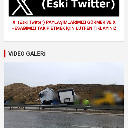
X (Eski Twitter) PAYLAŞIMLARIMIZI GÖRMEK VE X
HESABIMIZI TAKİP ETMEK İÇİN LÜTFEN TIKLAYINIZ
VİDEO GALERİ