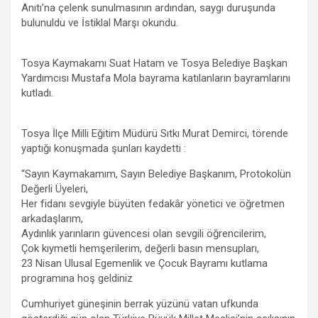
m
Anıtı’na çelenk sunulmasının ardından, saygı duruşunda
bulunuldu ve İstiklal Marşı okundu.
Tosya Kaymakamı Suat Hatam ve Tosya Belediye Başkan
Yardımcısı Mustafa Mola bayrama katılanların bayramlarını
kutladı.
Tosya İlçe Milli Eğitim Müdürü Sıtkı Murat Demirci, törende
yaptığı konuşmada şunları kaydetti :
“Sayın Kaymakamım, Sayın Belediye Başkanım, Protokolün
Değerli Üyeleri,
Her fidanı sevgiyle büyüten fedakâr yönetici ve öğretmen
arkadaşlarım,
Aydınlık yarınların güvencesi olan sevgili öğrencilerim,
Çok kıymetli hemşerilerim, değerli basın mensupları,
23 Nisan Ulusal Egemenlik ve Çocuk Bayramı kutlama
programına hoş geldiniz
Cumhuriyet güneşinin berrak yüzünü vatan ufkunda