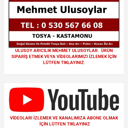
ULUSOY ARICILIK MEHMET ULUSOYLAR. ÜRÜN
SIPARİŞ ETMEK VEYA VİDEOLARIMIZI İZLEMEK İÇİN
LÜTFEN TIKLAYINIZ.
VİDEOLARI İZLEMEK VE KANALIMIZA ABONE OLMAK
İÇİN LÜTFEN TIKLAYINIZ