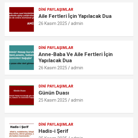
o
A
g
k.
o
p
er
c
DINI PAYLAŞIMLAR
Aile Fertleri İçin Yapılacak Dua
k
p
o
26 Kasım 2025
admin
m
DINI PAYLAŞIMLAR
Anne-Baba Ve Aile Fertleri İçin
Yapılacak Dua
26 Kasım 2025
admin
DINI PAYLAŞIMLAR
Günün Duası
25 Kasım 2025
admin
DINI PAYLAŞIMLAR
Hadis-i Şerif