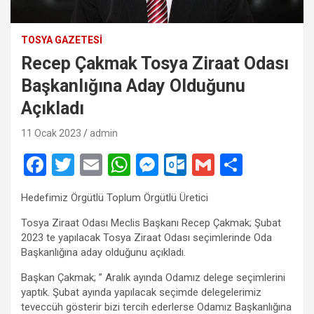
TOSYA GAZETESI
Recep Çakmak Tosya Ziraat Odası
Başkanlığına Aday Olduğunu
Açıkladı
11 Ocak 2023
admin
F
T
E
W
M
O
G
S
a
wi
m
h
es
ut
m
h
Hedefimiz Örgütlü Toplum Örgütlü Üretici
ce
tt
ail
at
se
lo
ail
ar
Tosya Ziraat Odası Meclis Başkanı Recep Çakmak; Şubat
b
er
s
n
o
e
2023 te yapılacak Tosya Ziraat Odası seçimlerinde Oda
o
A
g
k.
Başkanlığına aday olduğunu açıkladı.
o
p
er
c
Başkan Çakmak; ” Aralık ayında Odamız delege seçimlerini
yaptık. Şubat ayında yapılacak seçimde delegelerimiz
k
p
o
teveccüh gösterir bizi tercih ederlerse Odamız Başkanlığına