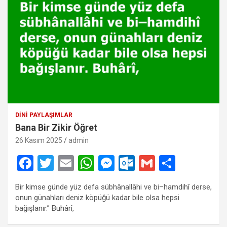
DINI PAYLAŞIMLAR
Bana Bir Zikir Öğret
26 Kasım 2025
admin
F
T
E
W
M
O
G
S
a
wi
m
h
es
ut
m
h
Bir kimse günde yüz defa sübhânallâhi ve bi–hamdihî derse,
ce
tt
ail
at
se
lo
ail
ar
onun günahları deniz köpüğü kadar bile olsa hepsi
b
er
s
n
o
e
bağışlanır.” Buhârî,