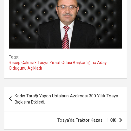
Tags:
Recep Çakmak Tosya Ziraat Odası Başkanlığına Aday
Olduğunu Açıkladı
Yazı
Kadın Tarağı Yapan Ustaların Azalması 300 Yıllık Tosya
gezinmesi
Bıçkısını Etkiledi.
Tosya’da Traktör Kazası : 1 Ölü