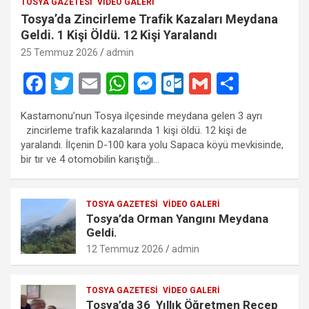
TOSYA GAZETESI
VIDEO GALERI
Tosya’da Zincirleme Trafik Kazaları Meydana
Geldi. 1 Kişi Öldü. 12 Kişi Yaralandı
25 Temmuz 2026
admin
F
T
E
W
M
O
G
S
a
wi
m
h
es
ut
m
h
Kastamonu’nun Tosya ilçesinde meydana gelen 3 ayrı
ce
tt
ail
at
se
lo
ail
ar
zincirleme trafik kazalarında 1 kişi öldü. 12 kişi de
b
er
s
n
o
e
yaralandı. İlçenin D-100 kara yolu Sapaca köyü mevkisinde,
bir tır ve 4 otomobilin karıştığı…
o
A
g
k.
o
p
er
c
TOSYA GAZETESI
VIDEO GALERI
k
p
o
Tosya’da Orman Yangını Meydana
m
Geldi.
12 Temmuz 2026
admin
TOSYA GAZETESI
VIDEO GALERI
Tosya’da 36 Yıllık Öğretmen Recep