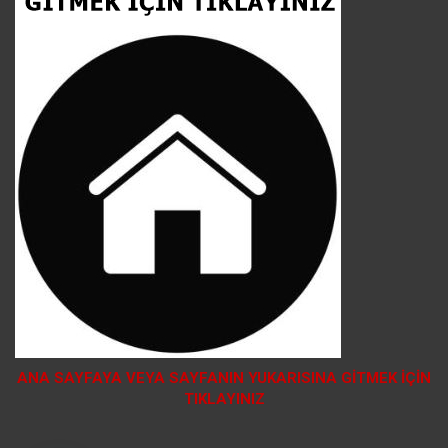
ANA SAYFAYA VEYA SAYFANIN YUKARISINA GİTMEK İÇİN
TIKLAYINIZ