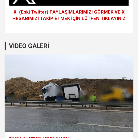
X (Eski Twitter) PAYLAŞIMLARIMIZI GÖRMEK VE X
HESABIMIZI TAKİP ETMEK İÇİN LÜTFEN TIKLAYINIZ
VİDEO GALERİ