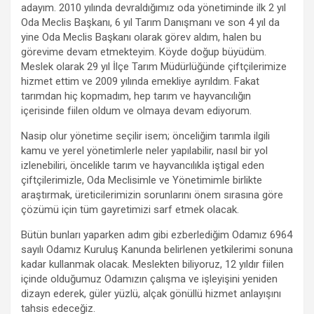
m
adayım. 2010 yılında devraldığımız oda yönetiminde ilk 2 yıl
Oda Meclis Başkanı, 6 yıl Tarım Danışmanı ve son 4 yıl da
yine Oda Meclis Başkanı olarak görev aldım, halen bu
görevime devam etmekteyim. Köyde doğup büyüdüm.
Meslek olarak 29 yıl İlçe Tarım Müdürlüğünde çiftçilerimize
hizmet ettim ve 2009 yılında emekliye ayrıldım. Fakat
tarımdan hiç kopmadım, hep tarım ve hayvancılığın
içerisinde fiilen oldum ve olmaya devam ediyorum.
Nasip olur yönetime seçilir isem; önceliğim tarımla ilgili
kamu ve yerel yönetimlerle neler yapılabilir, nasıl bir yol
izlenebiliri, öncelikle tarım ve hayvancılıkla iştigal eden
çiftçilerimizle, Oda Meclisimle ve Yönetimimle birlikte
araştırmak, üreticilerimizin sorunlarını önem sırasına göre
çözümü için tüm gayretimizi sarf etmek olacak.
Bütün bunları yaparken adım gibi ezberlediğim Odamız 6964
sayılı Odamız Kuruluş Kanunda belirlenen yetkilerimi sonuna
kadar kullanmak olacak. Meslekten biliyoruz, 12 yıldır fiilen
içinde olduğumuz Odamızın çalışma ve işleyişini yeniden
dizayn ederek, güler yüzlü, alçak gönüllü hizmet anlayışını
tahsis edeceğiz.