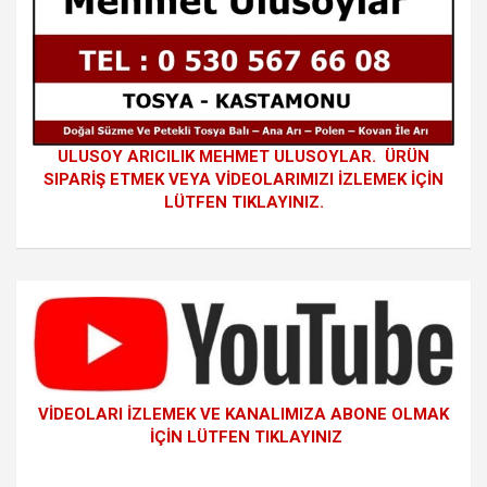
ULUSOY ARICILIK MEHMET ULUSOYLAR. ÜRÜN
SIPARİŞ ETMEK VEYA VİDEOLARIMIZI İZLEMEK İÇİN
LÜTFEN TIKLAYINIZ.
VİDEOLARI İZLEMEK VE KANALIMIZA ABONE OLMAK
İÇİN LÜTFEN TIKLAYINIZ