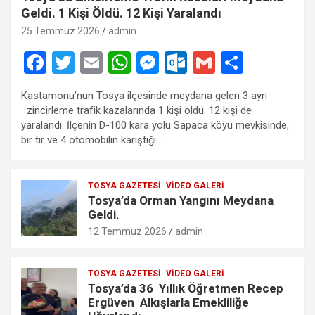
Geldi. 1 Kişi Öldü. 12 Kişi Yaralandı
25 Temmuz 2026
admin
F
T
E
W
M
O
G
S
a
wi
m
h
es
ut
m
h
Kastamonu’nun Tosya ilçesinde meydana gelen 3 ayrı
ce
tt
ail
at
se
lo
ail
ar
zincirleme trafik kazalarında 1 kişi öldü. 12 kişi de
b
er
s
n
o
e
yaralandı. İlçenin D-100 kara yolu Sapaca köyü mevkisinde,
bir tır ve 4 otomobilin karıştığı…
o
A
g
k.
o
p
er
c
TOSYA GAZETESI
VIDEO GALERI
k
p
o
Tosya’da Orman Yangını Meydana
m
Geldi.
12 Temmuz 2026
admin
TOSYA GAZETESI
VIDEO GALERI
Tosya’da 36 Yıllık Öğretmen Recep
Ergüven Alkışlarla Emekliliğe