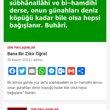
DINI PAYLAŞIMLAR
Bana Bir Zikir Öğret
26 Kasım 2025
admin
F
T
E
W
M
O
G
S
a
wi
m
h
es
ut
m
h
Bir kimse günde yüz defa sübhânallâhi ve bi–hamdihî derse,
ce
tt
ail
at
se
lo
ail
ar
onun günahları deniz köpüğü kadar bile olsa hepsi
b
er
s
n
o
e
bağışlanır.” Buhârî,
o
A
g
k.
DINI PAYLAŞIMLAR