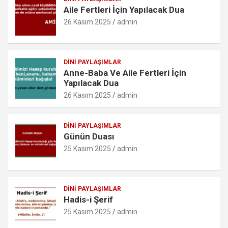
o
p
er
c
Aile Fertleri İçin Yapılacak Dua
k
p
o
26 Kasım 2025
admin
m
DINI PAYLAŞIMLAR
Anne-Baba Ve Aile Fertleri İçin
Yapılacak Dua
26 Kasım 2025
admin
DINI PAYLAŞIMLAR
Günün Duası
25 Kasım 2025
admin
DINI PAYLAŞIMLAR
Hadis-i Şerif
25 Kasım 2025
admin