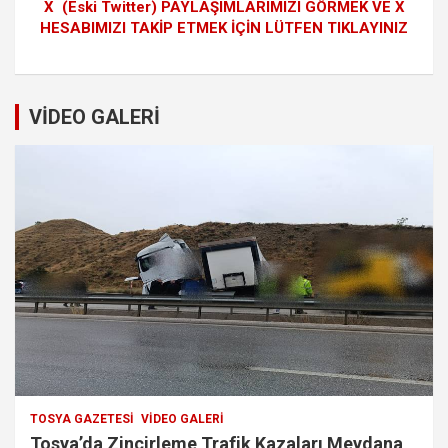
X (Eski Twitter) PAYLAŞIMLARIMIZI GÖRMEK VE X
HESABIMIZI TAKİP ETMEK İÇİN LÜTFEN TIKLAYINIZ
VİDEO GALERİ
TOSYA GAZETESI
VIDEO GALERI
Tosya’da Zincirleme Trafik Kazaları Meydana