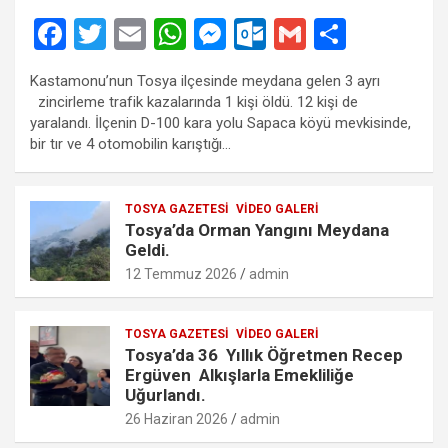
F
T
E
W
M
O
G
S
a
wi
m
h
es
ut
m
h
Kastamonu’nun Tosya ilçesinde meydana gelen 3 ayrı
ce
tt
ail
at
se
lo
ail
ar
zincirleme trafik kazalarında 1 kişi öldü. 12 kişi de
b
er
s
n
o
e
yaralandı. İlçenin D-100 kara yolu Sapaca köyü mevkisinde,
bir tır ve 4 otomobilin karıştığı…
o
A
g
k.
o
p
er
c
TOSYA GAZETESI
VIDEO GALERI
k
p
o
Tosya’da Orman Yangını Meydana
m
Geldi.
12 Temmuz 2026
admin
TOSYA GAZETESI
VIDEO GALERI
Tosya’da 36 Yıllık Öğretmen Recep
Ergüven Alkışlarla Emekliliğe
Uğurlandı.
26 Haziran 2026
admin