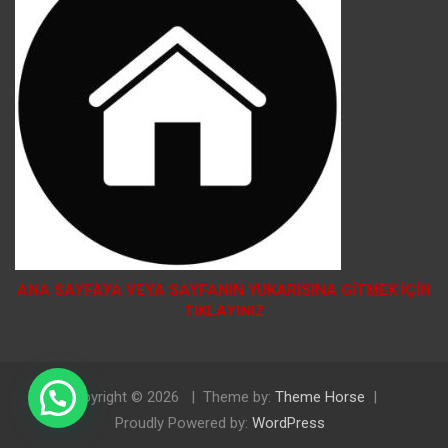
ANA SAYFAYA VEYA SAYFANIN YUKARISINA GİTMEK İÇİN
TIKLAYINIZ
Copyright © 2026
Theme by:
Theme Horse
Doğal Tosya Balı Sipariş İçin Tıklayınız
Proudly Powered by:
WordPress