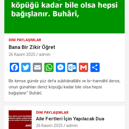
DINI PAYLAŞIMLAR
Bana Bir Zikir Öğret
26 Kasım 2025
admin
F
T
E
W
M
O
G
S
a
wi
m
h
es
ut
m
h
Bir kimse günde yüz defa sübhânallâhi ve bi–hamdihî derse,
ce
tt
ail
at
se
lo
ail
ar
onun günahları deniz köpüğü kadar bile olsa hepsi
b
er
s
n
o
e
bağışlanır.” Buhârî,
o
A
g
k.
o
p
er
c
DINI PAYLAŞIMLAR
Aile Fertleri İçin Yapılacak Dua
k
p
o
26 Kasım 2025
admin