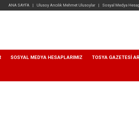
ANA SAYFA
Ulusoy Arıcılık Mehmet Ulusoylar
Sosyal Medya Hesap
R
SOSYAL MEDYA HESAPLARIMIZ
TOSYA GAZETESI AR