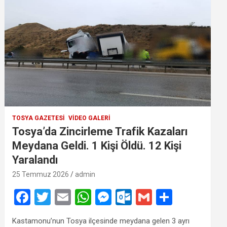
TOSYA GAZETESI
VIDEO GALERI
Tosya’da Zincirleme Trafik Kazaları
Meydana Geldi. 1 Kişi Öldü. 12 Kişi
Yaralandı
25 Temmuz 2026
admin
F
T
E
W
M
O
G
S
a
wi
m
h
es
ut
m
h
Kastamonu’nun Tosya ilçesinde meydana gelen 3 ayrı