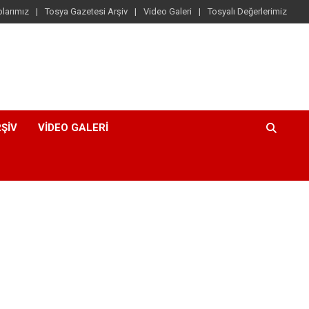
larımız
Tosya Gazetesi Arşiv
Video Galeri
Tosyalı Değerlerimiz
ŞIV
VIDEO GALERI