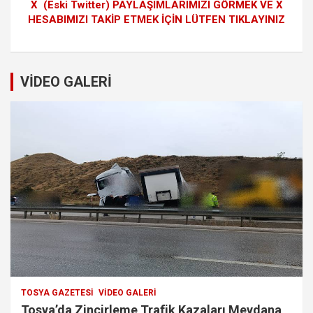
X (Eski Twitter) PAYLAŞIMLARIMIZI GÖRMEK VE X
HESABIMIZI TAKİP ETMEK İÇİN LÜTFEN TIKLAYINIZ
VİDEO GALERİ
TOSYA GAZETESI
VIDEO GALERI
Tosya’da Zincirleme Trafik Kazaları Meydana