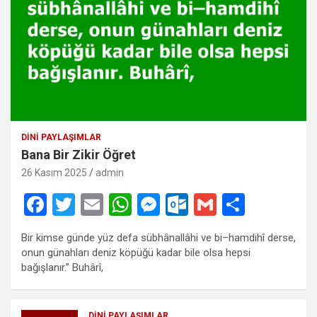
DINI PAYLAŞIMLAR
Bana Bir Zikir Öğret
26 Kasım 2025
admin
F
T
E
W
M
O
G
S
a
wi
m
h
es
ut
m
h
Bir kimse günde yüz defa sübhânallâhi ve bi–hamdihî derse,
ce
tt
ail
at
se
lo
ail
ar
onun günahları deniz köpüğü kadar bile olsa hepsi
b
er
s
n
o
e
bağışlanır.” Buhârî,
o
A
g
k.
DINI PAYLAŞIMLAR