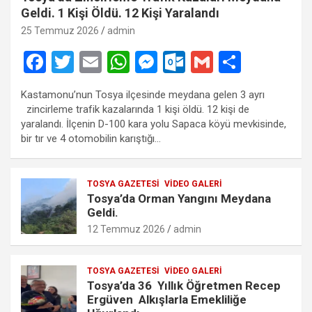
Geldi. 1 Kişi Öldü. 12 Kişi Yaralandı
25 Temmuz 2026
admin
F
T
E
W
M
O
G
S
a
wi
m
h
es
ut
m
h
Kastamonu’nun Tosya ilçesinde meydana gelen 3 ayrı
ce
tt
ail
at
se
lo
ail
ar
zincirleme trafik kazalarında 1 kişi öldü. 12 kişi de
b
er
s
n
o
e
yaralandı. İlçenin D-100 kara yolu Sapaca köyü mevkisinde,
bir tır ve 4 otomobilin karıştığı…
o
A
g
k.
o
p
er
c
TOSYA GAZETESI
VIDEO GALERI
k
p
o
Tosya’da Orman Yangını Meydana
m
Geldi.
12 Temmuz 2026
admin
TOSYA GAZETESI
VIDEO GALERI
Tosya’da 36 Yıllık Öğretmen Recep
Ergüven Alkışlarla Emekliliğe