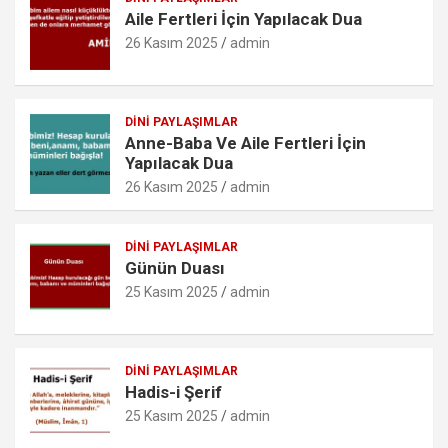
o
p
er
c
Aile Fertleri İçin Yapılacak Dua
k
p
o
26 Kasım 2025
admin
m
DINI PAYLAŞIMLAR
Anne-Baba Ve Aile Fertleri İçin
Yapılacak Dua
26 Kasım 2025
admin
DINI PAYLAŞIMLAR
Günün Duası
25 Kasım 2025
admin
DINI PAYLAŞIMLAR
Hadis-i Şerif
25 Kasım 2025
admin