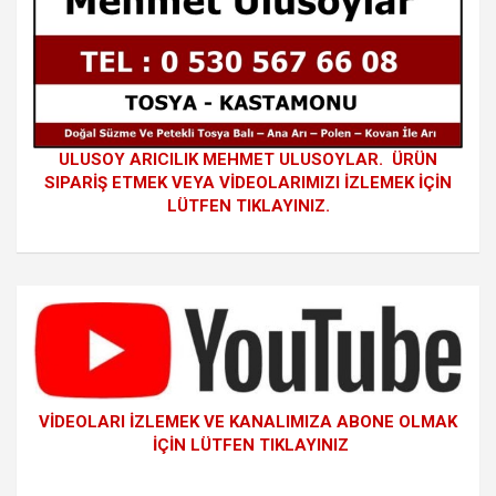
ULUSOY ARICILIK MEHMET ULUSOYLAR. ÜRÜN
SIPARİŞ ETMEK VEYA VİDEOLARIMIZI İZLEMEK İÇİN
LÜTFEN TIKLAYINIZ.
VİDEOLARI İZLEMEK VE KANALIMIZA ABONE OLMAK
İÇİN LÜTFEN TIKLAYINIZ