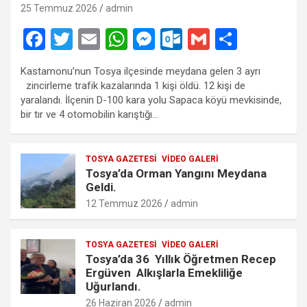
25 Temmuz 2026
admin
F
T
E
W
M
O
G
S
a
wi
m
h
es
ut
m
h
Kastamonu’nun Tosya ilçesinde meydana gelen 3 ayrı
ce
tt
ail
at
se
lo
ail
ar
zincirleme trafik kazalarında 1 kişi öldü. 12 kişi de
b
er
s
n
o
e
yaralandı. İlçenin D-100 kara yolu Sapaca köyü mevkisinde,
bir tır ve 4 otomobilin karıştığı…
o
A
g
k.
o
p
er
c
TOSYA GAZETESI
VIDEO GALERI
k
p
o
Tosya’da Orman Yangını Meydana
m
Geldi.
12 Temmuz 2026
admin
TOSYA GAZETESI
VIDEO GALERI
Tosya’da 36 Yıllık Öğretmen Recep
Ergüven Alkışlarla Emekliliğe
Uğurlandı.
26 Haziran 2026
admin