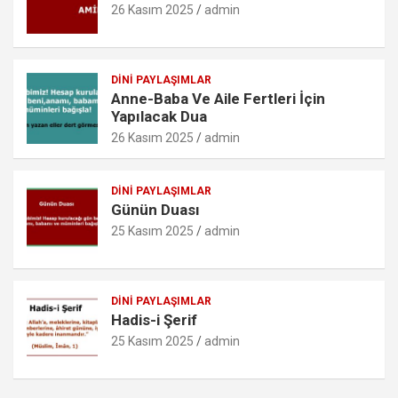
k
p
o
26 Kasım 2025
admin
m
DINI PAYLAŞIMLAR
Anne-Baba Ve Aile Fertleri İçin
Yapılacak Dua
26 Kasım 2025
admin
DINI PAYLAŞIMLAR
Günün Duası
25 Kasım 2025
admin
DINI PAYLAŞIMLAR
Hadis-i Şerif
25 Kasım 2025
admin