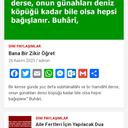
DINI PAYLAŞIMLAR
Bana Bir Zikir Öğret
26 Kasım 2025
admin
F
T
E
W
M
O
G
S
a
wi
m
h
es
ut
m
h
Bir kimse günde yüz defa sübhânallâhi ve bi–hamdihî derse,
ce
tt
ail
at
se
lo
ail
ar
onun günahları deniz köpüğü kadar bile olsa hepsi
b
er
s
n
o
e
bağışlanır.” Buhârî,
o
A
g
k.
o
p
er
c
DINI PAYLAŞIMLAR
Aile Fertleri İçin Yapılacak Dua