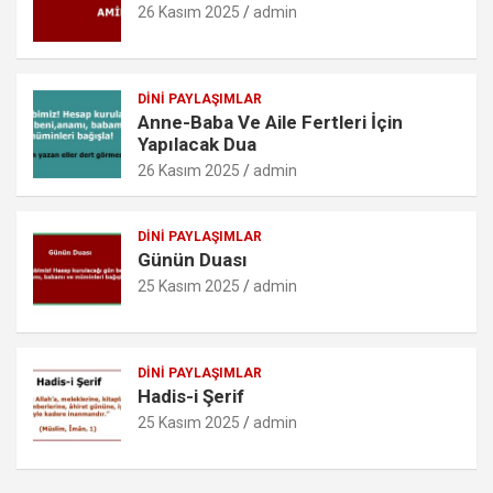
k
p
o
26 Kasım 2025
admin
m
DINI PAYLAŞIMLAR
Anne-Baba Ve Aile Fertleri İçin
Yapılacak Dua
26 Kasım 2025
admin
DINI PAYLAŞIMLAR
Günün Duası
25 Kasım 2025
admin
DINI PAYLAŞIMLAR
Hadis-i Şerif
25 Kasım 2025
admin