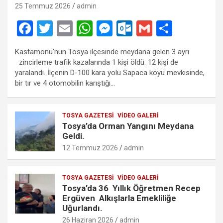
25 Temmuz 2026
admin
F
T
E
W
M
O
G
S
a
wi
m
h
es
ut
m
h
Kastamonu’nun Tosya ilçesinde meydana gelen 3 ayrı
ce
tt
ail
at
se
lo
ail
ar
zincirleme trafik kazalarında 1 kişi öldü. 12 kişi de
b
er
s
n
o
e
yaralandı. İlçenin D-100 kara yolu Sapaca köyü mevkisinde,
bir tır ve 4 otomobilin karıştığı…
o
A
g
k.
o
p
er
c
TOSYA GAZETESI
VIDEO GALERI
k
p
o
Tosya’da Orman Yangını Meydana
m
Geldi.
12 Temmuz 2026
admin
TOSYA GAZETESI
VIDEO GALERI
Tosya’da 36 Yıllık Öğretmen Recep
Ergüven Alkışlarla Emekliliğe
Uğurlandı.
26 Haziran 2026
admin