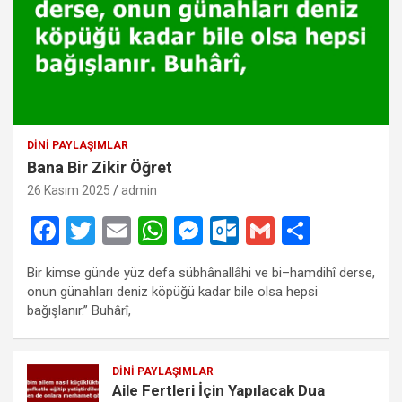
DINI PAYLAŞIMLAR
Bana Bir Zikir Öğret
26 Kasım 2025
admin
F
T
E
W
M
O
G
S
a
wi
m
h
es
ut
m
h
Bir kimse günde yüz defa sübhânallâhi ve bi–hamdihî derse,
ce
tt
ail
at
se
lo
ail
ar
onun günahları deniz köpüğü kadar bile olsa hepsi
b
er
s
n
o
e
bağışlanır.” Buhârî,
o
A
g
k.
o
p
er
c
DINI PAYLAŞIMLAR
Aile Fertleri İçin Yapılacak Dua