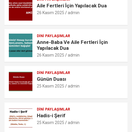
o
p
er
c
Aile Fertleri İçin Yapılacak Dua
k
p
o
26 Kasım 2025
admin
m
DINI PAYLAŞIMLAR
Anne-Baba Ve Aile Fertleri İçin
Yapılacak Dua
26 Kasım 2025
admin
DINI PAYLAŞIMLAR
Günün Duası
25 Kasım 2025
admin
DINI PAYLAŞIMLAR
Hadis-i Şerif
25 Kasım 2025
admin