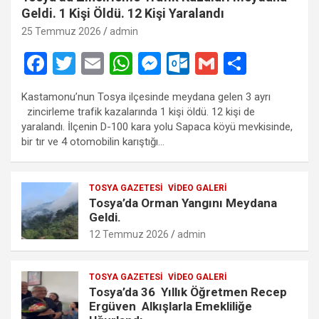
Geldi. 1 Kişi Öldü. 12 Kişi Yaralandı
25 Temmuz 2026
admin
F
T
E
W
M
O
G
S
a
wi
m
h
es
ut
m
h
Kastamonu’nun Tosya ilçesinde meydana gelen 3 ayrı
ce
tt
ail
at
se
lo
ail
ar
zincirleme trafik kazalarında 1 kişi öldü. 12 kişi de
b
er
s
n
o
e
yaralandı. İlçenin D-100 kara yolu Sapaca köyü mevkisinde,
bir tır ve 4 otomobilin karıştığı…
o
A
g
k.
o
p
er
c
TOSYA GAZETESI
VIDEO GALERI
k
p
o
Tosya’da Orman Yangını Meydana
m
Geldi.
12 Temmuz 2026
admin
TOSYA GAZETESI
VIDEO GALERI
Tosya’da 36 Yıllık Öğretmen Recep
Ergüven Alkışlarla Emekliliğe