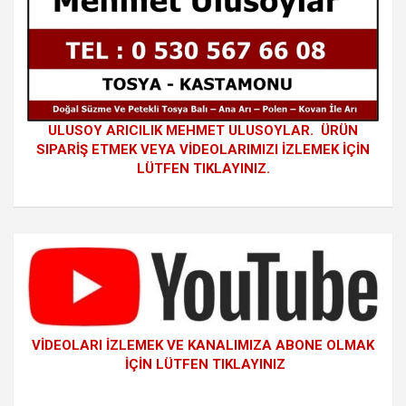
ULUSOY ARICILIK MEHMET ULUSOYLAR. ÜRÜN
SIPARİŞ ETMEK VEYA VİDEOLARIMIZI İZLEMEK İÇİN
LÜTFEN TIKLAYINIZ.
VİDEOLARI İZLEMEK VE KANALIMIZA ABONE OLMAK
İÇİN LÜTFEN TIKLAYINIZ