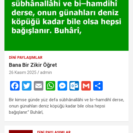
DINI PAYLAŞIMLAR
Bana Bir Zikir Öğret
26 Kasım 2025
admin
F
T
E
W
M
O
G
S
a
wi
m
h
es
ut
m
h
Bir kimse günde yüz defa sübhânallâhi ve bi–hamdihî derse,
ce
tt
ail
at
se
lo
ail
ar
onun günahları deniz köpüğü kadar bile olsa hepsi
b
er
s
n
o
e
bağışlanır.” Buhârî,
o
A
g
k.
DINI PAYLAŞIMLAR