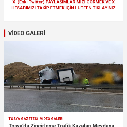
X (Eski Twitter) PAYLAŞIMLARIMIZI GÖRMEK VE X
HESABIMIZI TAKİP ETMEK İÇİN LÜTFEN TIKLAYINIZ
VİDEO GALERİ
TOSYA GAZETESI
VIDEO GALERI
Tosya’da Zincirleme Trafik Kazaları Meydana