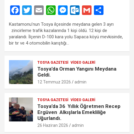
F
T
E
W
M
O
G
S
a
wi
m
h
es
ut
m
h
Kastamonu’nun Tosya ilçesinde meydana gelen 3 ayrı
ce
tt
ail
at
se
lo
ail
ar
zincirleme trafik kazalarında 1 kişi öldü. 12 kişi de
b
er
s
n
o
e
yaralandı. İlçenin D-100 kara yolu Sapaca köyü mevkisinde,
bir tır ve 4 otomobilin karıştığı…
o
A
g
k.
o
p
er
c
TOSYA GAZETESI
VIDEO GALERI
k
p
o
Tosya’da Orman Yangını Meydana
m
Geldi.
12 Temmuz 2026
admin
TOSYA GAZETESI
VIDEO GALERI
Tosya’da 36 Yıllık Öğretmen Recep
Ergüven Alkışlarla Emekliliğe
Uğurlandı.
26 Haziran 2026
admin