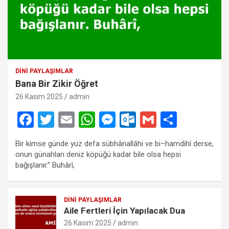
DINI PAYLAŞIMLAR
Bana Bir Zikir Öğret
26 Kasım 2025
admin
F
T
E
W
M
O
G
S
a
wi
m
h
es
ut
m
h
Bir kimse günde yüz defa sübhânallâhi ve bi–hamdihî derse,
ce
tt
ail
at
se
lo
ail
ar
onun günahları deniz köpüğü kadar bile olsa hepsi
b
er
s
n
o
e
bağışlanır.” Buhârî,
o
A
g
k.
o
p
er
c
DINI PAYLAŞIMLAR
Aile Fertleri İçin Yapılacak Dua
k
p
o
26 Kasım 2025
admin