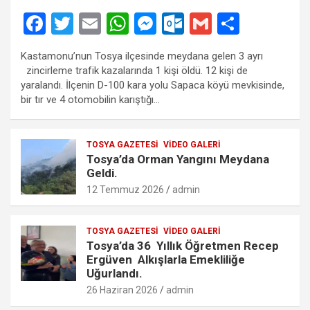
F
T
E
W
M
O
G
S
a
wi
m
h
es
ut
m
h
Kastamonu’nun Tosya ilçesinde meydana gelen 3 ayrı
ce
tt
ail
at
se
lo
ail
ar
zincirleme trafik kazalarında 1 kişi öldü. 12 kişi de
b
er
s
n
o
e
yaralandı. İlçenin D-100 kara yolu Sapaca köyü mevkisinde,
bir tır ve 4 otomobilin karıştığı…
o
A
g
k.
o
p
er
c
TOSYA GAZETESI
VIDEO GALERI
k
p
o
Tosya’da Orman Yangını Meydana
m
Geldi.
12 Temmuz 2026
admin
TOSYA GAZETESI
VIDEO GALERI
Tosya’da 36 Yıllık Öğretmen Recep
Ergüven Alkışlarla Emekliliğe
Uğurlandı.
26 Haziran 2026
admin