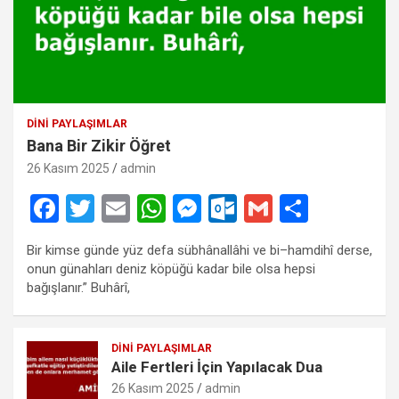
DINI PAYLAŞIMLAR
Bana Bir Zikir Öğret
26 Kasım 2025
admin
F
T
E
W
M
O
G
S
a
wi
m
h
es
ut
m
h
Bir kimse günde yüz defa sübhânallâhi ve bi–hamdihî derse,
ce
tt
ail
at
se
lo
ail
ar
onun günahları deniz köpüğü kadar bile olsa hepsi
b
er
s
n
o
e
bağışlanır.” Buhârî,
o
A
g
k.
o
p
er
c
DINI PAYLAŞIMLAR
Aile Fertleri İçin Yapılacak Dua
k
p
o
26 Kasım 2025
admin