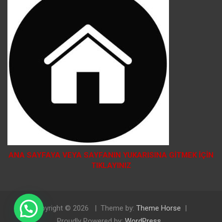
ANA SAYFAYA VEYA SAYFANIN YUKARISINA GİTMEK İÇİN
TIKLAYINIZ
Copyright © 2026
Theme by:
Theme Horse
Doğal Tosya Balı Sipariş İçin Tıklayınız
Proudly Powered by:
WordPress