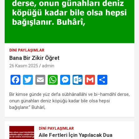
DINI PAYLAŞIMLAR
Bana Bir Zikir Öğret
26 Kasım 2025
admin
F
T
E
W
M
O
G
S
a
wi
m
h
es
ut
m
h
Bir kimse günde yüz defa sübhânallâhi ve bi–hamdihî derse,
ce
tt
ail
at
se
lo
ail
ar
onun günahları deniz köpüğü kadar bile olsa hepsi
b
er
s
n
o
e
bağışlanır.” Buhârî,
o
A
g
k.
o
p
er
c
DINI PAYLAŞIMLAR
Aile Fertleri İçin Yapılacak Dua