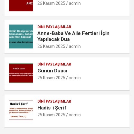
k
p
o
26 Kasım 2025
admin
m
DINI PAYLAŞIMLAR
Anne-Baba Ve Aile Fertleri İçin
Yapılacak Dua
26 Kasım 2025
admin
DINI PAYLAŞIMLAR
Günün Duası
25 Kasım 2025
admin
DINI PAYLAŞIMLAR
Hadis-i Şerif
25 Kasım 2025
admin