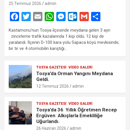
25 Temmuz 2026
admin
F
T
E
W
M
O
G
S
a
wi
m
h
es
ut
m
h
Kastamonu’nun Tosya ilçesinde meydana gelen 3 ayrı
ce
tt
ail
at
se
lo
ail
ar
zincirleme trafik kazalarında 1 kişi öldü. 12 kişi de
b
er
s
n
o
e
yaralandı. İlçenin D-100 kara yolu Sapaca köyü mevkisinde,
bir tır ve 4 otomobilin karıştığı…
o
A
g
k.
o
p
er
c
TOSYA GAZETESI
VIDEO GALERI
k
p
o
Tosya’da Orman Yangını Meydana
m
Geldi.
12 Temmuz 2026
admin
TOSYA GAZETESI
VIDEO GALERI
Tosya’da 36 Yıllık Öğretmen Recep
Ergüven Alkışlarla Emekliliğe
Uğurlandı.
26 Haziran 2026
admin