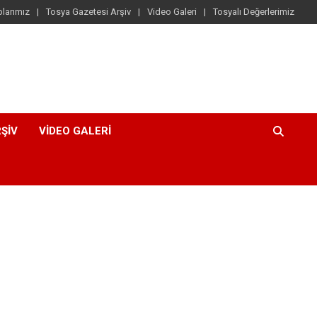
larımız
Tosya Gazetesi Arşiv
Video Galeri
Tosyalı Değerlerimiz
ŞIV
VIDEO GALERI