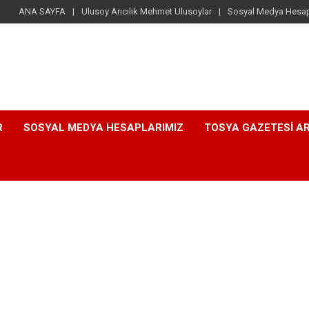
ANA SAYFA
Ulusoy Arıcılık Mehmet Ulusoylar
Sosyal Medya Hesap
R
SOSYAL MEDYA HESAPLARIMIZ
TOSYA GAZETESI AR