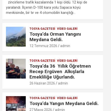
ce
tt
ail
at
se
lo
ail
ar
zincirleme trafik kazalarında 1 kişi öldü. 12 kişi de
b
er
s
n
o
e
yaralandı. İlçenin D-100 kara yolu Sapaca köyü
mevkisinde, bir tır ve 4 otomobilin karıştığı…
o
A
g
k.
o
p
er
c
TOSYA GAZETESI
VIDEO GALERI
k
p
o
Tosya’da Orman Yangını
m
Meydana Geldi.
12 Temmuz 2026
admin
TOSYA GAZETESI
VIDEO GALERI
Tosya’da 36 Yıllık Öğretmen
Recep Ergüven Alkışlarla
Emekliliğe Uğurlandı.
26 Haziran 2026
admin
TOSYA GAZETESI
VIDEO GALERI
Tosya’da Yangın Meydana Geldi.
27 Mayıs 2026
admin