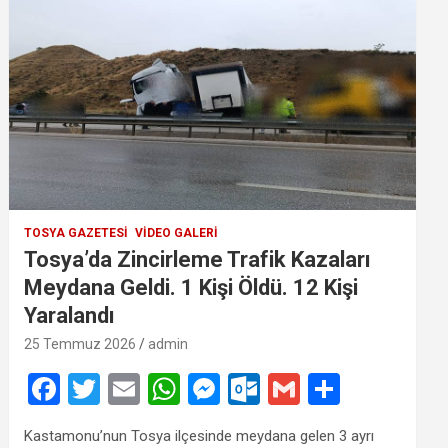
TOSYA GAZETESI
VIDEO GALERI
Tosya’da Zincirleme Trafik Kazaları
Meydana Geldi. 1 Kişi Öldü. 12 Kişi
Yaralandı
25 Temmuz 2026
admin
F
T
E
W
M
O
G
S
a
wi
m
h
es
ut
m
h
Kastamonu’nun Tosya ilçesinde meydana gelen 3 ayrı