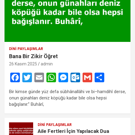
DINI PAYLAŞIMLAR
Bana Bir Zikir Öğret
26 Kasım 2025
admin
F
T
E
W
M
O
G
S
a
wi
m
h
es
ut
m
h
Bir kimse günde yüz defa sübhânallâhi ve bi–hamdihî derse,
ce
tt
ail
at
se
lo
ail
ar
onun günahları deniz köpüğü kadar bile olsa hepsi
b
er
s
n
o
e
bağışlanır.” Buhârî,
o
A
g
k.
o
p
er
c
DINI PAYLAŞIMLAR
Aile Fertleri İçin Yapılacak Dua