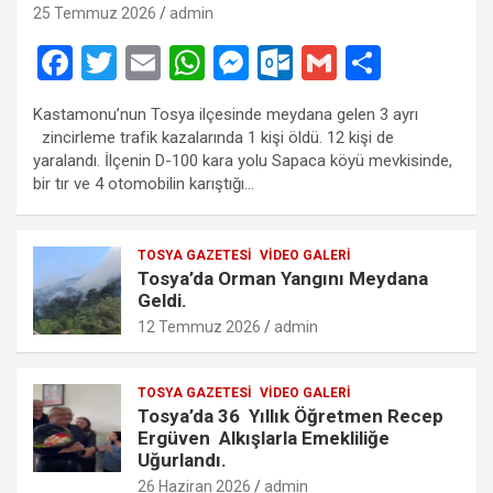
25 Temmuz 2026
admin
F
T
E
W
M
O
G
S
a
wi
m
h
es
ut
m
h
Kastamonu’nun Tosya ilçesinde meydana gelen 3 ayrı
ce
tt
ail
at
se
lo
ail
ar
zincirleme trafik kazalarında 1 kişi öldü. 12 kişi de
b
er
s
n
o
e
yaralandı. İlçenin D-100 kara yolu Sapaca köyü mevkisinde,
bir tır ve 4 otomobilin karıştığı…
o
A
g
k.
o
p
er
c
TOSYA GAZETESI
VIDEO GALERI
k
p
o
Tosya’da Orman Yangını Meydana
m
Geldi.
12 Temmuz 2026
admin
TOSYA GAZETESI
VIDEO GALERI
Tosya’da 36 Yıllık Öğretmen Recep
Ergüven Alkışlarla Emekliliğe
Uğurlandı.
26 Haziran 2026
admin