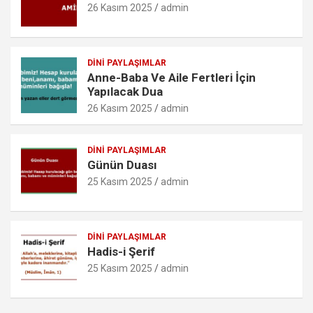
k
p
o
26 Kasım 2025
admin
m
DINI PAYLAŞIMLAR
Anne-Baba Ve Aile Fertleri İçin
Yapılacak Dua
26 Kasım 2025
admin
DINI PAYLAŞIMLAR
Günün Duası
25 Kasım 2025
admin
DINI PAYLAŞIMLAR
Hadis-i Şerif
25 Kasım 2025
admin