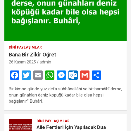
DINI PAYLAŞIMLAR
Bana Bir Zikir Öğret
26 Kasım 2025
admin
F
T
E
W
M
O
G
S
a
wi
m
h
es
ut
m
h
Bir kimse günde yüz defa sübhânallâhi ve bi–hamdihî derse,
ce
tt
ail
at
se
lo
ail
ar
onun günahları deniz köpüğü kadar bile olsa hepsi
b
er
s
n
o
e
bağışlanır.” Buhârî,
o
A
g
k.
o
p
er
c
DINI PAYLAŞIMLAR
Aile Fertleri İçin Yapılacak Dua