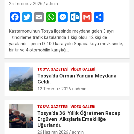
25 Temmuz 2026
admin
F
T
E
W
M
O
G
S
a
wi
m
h
es
ut
m
h
Kastamonu’nun Tosya ilçesinde meydana gelen 3 ayrı
ce
tt
ail
at
se
lo
ail
ar
zincirleme trafik kazalarında 1 kişi öldü. 12 kişi de
b
er
s
n
o
e
yaralandı. İlçenin D-100 kara yolu Sapaca köyü mevkisinde,
bir tır ve 4 otomobilin karıştığı…
o
A
g
k.
o
p
er
c
TOSYA GAZETESI
VIDEO GALERI
k
p
o
Tosya’da Orman Yangını Meydana
m
Geldi.
12 Temmuz 2026
admin
TOSYA GAZETESI
VIDEO GALERI
Tosya’da 36 Yıllık Öğretmen Recep
Ergüven Alkışlarla Emekliliğe
Uğurlandı.
26 Haziran 2026
admin