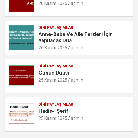
k
p
o
26 Kasım 2025
admin
m
DINI PAYLAŞIMLAR
Anne-Baba Ve Aile Fertleri İçin
Yapılacak Dua
26 Kasım 2025
admin
DINI PAYLAŞIMLAR
Günün Duası
25 Kasım 2025
admin
DINI PAYLAŞIMLAR
Hadis-i Şerif
25 Kasım 2025
admin