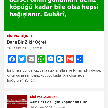
DINI PAYLAŞIMLAR
Bana Bir Zikir Öğret
26 Kasım 2025
admin
F
T
E
W
M
O
G
S
a
wi
m
h
es
ut
m
h
Bir kimse günde yüz defa sübhânallâhi ve bi–hamdihî derse,
ce
tt
ail
at
se
lo
ail
ar
onun günahları deniz köpüğü kadar bile olsa hepsi
b
er
s
n
o
e
bağışlanır.” Buhârî,
o
A
g
k.
o
p
er
c
DINI PAYLAŞIMLAR
Aile Fertleri İçin Yapılacak Dua
k
p
o
26 Kasım 2025
admin