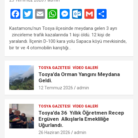
F
T
E
W
M
O
G
S
a
wi
m
h
es
ut
m
h
Kastamonu’nun Tosya ilçesinde meydana gelen 3 ayrı
ce
tt
ail
at
se
lo
ail
ar
zincirleme trafik kazalarında 1 kişi öldü. 12 kişi de
b
er
s
n
o
e
yaralandı. İlçenin D-100 kara yolu Sapaca köyü mevkisinde,
bir tır ve 4 otomobilin karıştığı…
o
A
g
k.
o
p
er
c
TOSYA GAZETESI
VIDEO GALERI
k
p
o
Tosya’da Orman Yangını Meydana
m
Geldi.
12 Temmuz 2026
admin
TOSYA GAZETESI
VIDEO GALERI
Tosya’da 36 Yıllık Öğretmen Recep
Ergüven Alkışlarla Emekliliğe
Uğurlandı.
26 Haziran 2026
admin