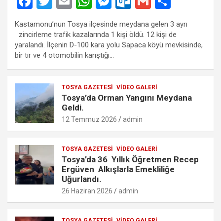
F
T
E
W
M
O
G
S
a
wi
m
h
es
ut
m
h
Kastamonu’nun Tosya ilçesinde meydana gelen 3 ayrı
ce
tt
ail
at
se
lo
ail
ar
zincirleme trafik kazalarında 1 kişi öldü. 12 kişi de
b
er
s
n
o
e
yaralandı. İlçenin D-100 kara yolu Sapaca köyü mevkisinde,
bir tır ve 4 otomobilin karıştığı…
o
A
g
k.
o
p
er
c
TOSYA GAZETESI
VIDEO GALERI
k
p
o
Tosya’da Orman Yangını Meydana
m
Geldi.
12 Temmuz 2026
admin
TOSYA GAZETESI
VIDEO GALERI
Tosya’da 36 Yıllık Öğretmen Recep
Ergüven Alkışlarla Emekliliğe
Uğurlandı.
26 Haziran 2026
admin
TOSYA GAZETESI
VIDEO GALERI