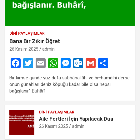
DINI PAYLAŞIMLAR
Bana Bir Zikir Öğret
26 Kasım 2025
admin
F
T
E
W
M
O
G
S
a
wi
m
h
es
ut
m
h
Bir kimse günde yüz defa sübhânallâhi ve bi–hamdihî derse,
ce
tt
ail
at
se
lo
ail
ar
onun günahları deniz köpüğü kadar bile olsa hepsi
b
er
s
n
o
e
bağışlanır.” Buhârî,
o
A
g
k.
o
p
er
c
DINI PAYLAŞIMLAR
Aile Fertleri İçin Yapılacak Dua
k
p
o
26 Kasım 2025
admin
m