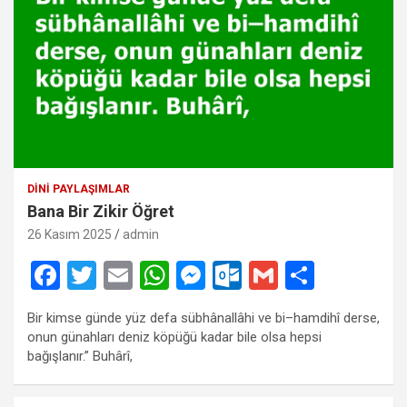
DINI PAYLAŞIMLAR
Bana Bir Zikir Öğret
26 Kasım 2025
admin
F
T
E
W
M
O
G
S
a
wi
m
h
es
ut
m
h
Bir kimse günde yüz defa sübhânallâhi ve bi–hamdihî derse,
ce
tt
ail
at
se
lo
ail
ar
onun günahları deniz köpüğü kadar bile olsa hepsi
b
er
s
n
o
e
bağışlanır.” Buhârî,
o
A
g
k.