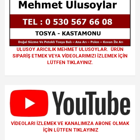
ULUSOY ARICILIK MEHMET ULUSOYLAR. ÜRÜN
SIPARİŞ ETMEK VEYA VİDEOLARIMIZI İZLEMEK İÇİN
LÜTFEN TIKLAYINIZ.
VİDEOLARI İZLEMEK VE KANALIMIZA ABONE OLMAK
İÇİN LÜTFEN TIKLAYINIZ