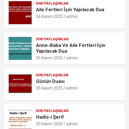
o
p
er
c
DINI PAYLAŞIMLAR
Aile Fertleri İçin Yapılacak Dua
k
p
o
26 Kasım 2025
admin
m
DINI PAYLAŞIMLAR
Anne-Baba Ve Aile Fertleri İçin
Yapılacak Dua
26 Kasım 2025
admin
DINI PAYLAŞIMLAR
Günün Duası
25 Kasım 2025
admin
DINI PAYLAŞIMLAR
Hadis-i Şerif
25 Kasım 2025
admin