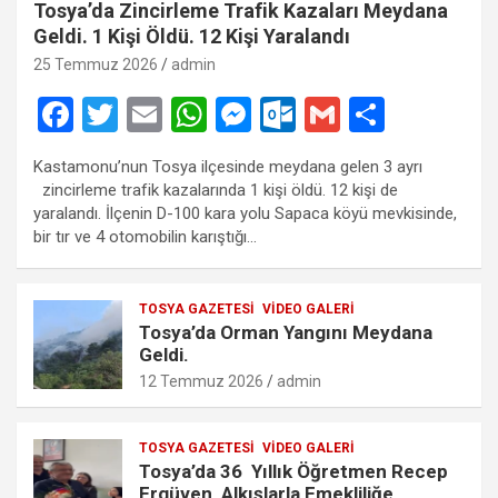
Tosya’da Zincirleme Trafik Kazaları Meydana
Geldi. 1 Kişi Öldü. 12 Kişi Yaralandı
25 Temmuz 2026
admin
F
T
E
W
M
O
G
S
a
wi
m
h
es
ut
m
h
Kastamonu’nun Tosya ilçesinde meydana gelen 3 ayrı
ce
tt
ail
at
se
lo
ail
ar
zincirleme trafik kazalarında 1 kişi öldü. 12 kişi de
b
er
s
n
o
e
yaralandı. İlçenin D-100 kara yolu Sapaca köyü mevkisinde,
bir tır ve 4 otomobilin karıştığı…
o
A
g
k.
o
p
er
c
TOSYA GAZETESI
VIDEO GALERI
k
p
o
Tosya’da Orman Yangını Meydana
m
Geldi.
12 Temmuz 2026
admin
TOSYA GAZETESI
VIDEO GALERI
Tosya’da 36 Yıllık Öğretmen Recep
Ergüven Alkışlarla Emekliliğe