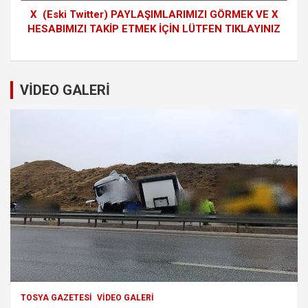
X (Eski Twitter) PAYLAŞIMLARIMIZI GÖRMEK VE X
HESABIMIZI TAKİP ETMEK İÇİN LÜTFEN TIKLAYINIZ
VİDEO GALERİ
TOSYA GAZETESI
VIDEO GALERI