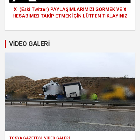
X (Eski Twitter) PAYLAŞIMLARIMIZI GÖRMEK VE X
HESABIMIZI TAKİP ETMEK İÇİN LÜTFEN TIKLAYINIZ
VİDEO GALERİ
TOSYA GAZETESI
VIDEO GALERI