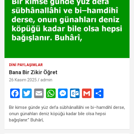
DINI PAYLAŞIMLAR
Bana Bir Zikir Öğret
26 Kasım 2025
admin
F
T
E
W
M
O
G
S
a
wi
m
h
es
ut
m
h
Bir kimse günde yüz defa sübhânallâhi ve bi–hamdihî derse,
ce
tt
ail
at
se
lo
ail
ar
onun günahları deniz köpüğü kadar bile olsa hepsi
b
er
s
n
o
e
bağışlanır.” Buhârî,
o
A
g
k.