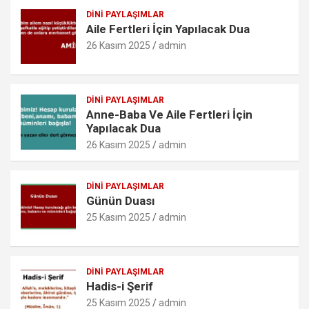
o
p
er
c
DINI PAYLAŞIMLAR
Aile Fertleri İçin Yapılacak Dua
k
p
o
26 Kasım 2025
admin
m
DINI PAYLAŞIMLAR
Anne-Baba Ve Aile Fertleri İçin
Yapılacak Dua
26 Kasım 2025
admin
DINI PAYLAŞIMLAR
Günün Duası
25 Kasım 2025
admin
DINI PAYLAŞIMLAR
Hadis-i Şerif
25 Kasım 2025
admin