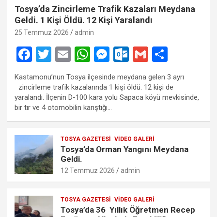
Tosya’da Zincirleme Trafik Kazaları Meydana
Geldi. 1 Kişi Öldü. 12 Kişi Yaralandı
25 Temmuz 2026
admin
F
T
E
W
M
O
G
S
a
wi
m
h
es
ut
m
h
Kastamonu’nun Tosya ilçesinde meydana gelen 3 ayrı
ce
tt
ail
at
se
lo
ail
ar
zincirleme trafik kazalarında 1 kişi öldü. 12 kişi de
b
er
s
n
o
e
yaralandı. İlçenin D-100 kara yolu Sapaca köyü mevkisinde,
bir tır ve 4 otomobilin karıştığı…
o
A
g
k.
o
p
er
c
TOSYA GAZETESI
VIDEO GALERI
k
p
o
Tosya’da Orman Yangını Meydana
m
Geldi.
12 Temmuz 2026
admin
TOSYA GAZETESI
VIDEO GALERI
Tosya’da 36 Yıllık Öğretmen Recep