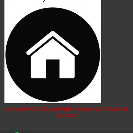
ANA SAYFAYA VEYA SAYFANIN YUKARISINA GİTMEK İÇİN
TIKLAYINIZ