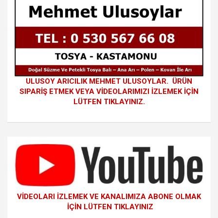
ULUSOY ARICILIK MEHMET ULUSOYLAR. ÜRÜN
SIPARİŞ ETMEK VEYA VİDEOLARIMIZI İZLEMEK İÇİN
LÜTFEN TIKLAYINIZ.
VİDEOLARI İZLEMEK VE KANALIMIZA ABONE OLMAK
İÇİN LÜTFEN TIKLAYINIZ