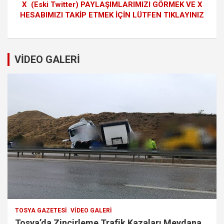
X (Eski Twitter) PAYLAŞIMLARIMIZI GÖRMEK VE X
HESABIMIZI TAKİP ETMEK İÇİN LÜTFEN TIKLAYINIZ
VİDEO GALERİ
TOSYA GAZETESI
VIDEO GALERI
Tosya’da Zincirleme Trafik Kazaları Meydana