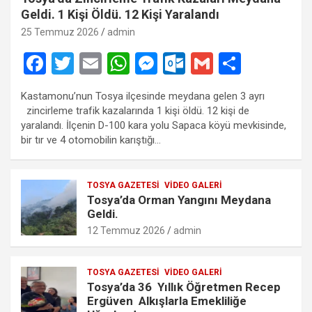
Geldi. 1 Kişi Öldü. 12 Kişi Yaralandı
25 Temmuz 2026
admin
F
T
E
W
M
O
G
S
a
wi
m
h
es
ut
m
h
Kastamonu’nun Tosya ilçesinde meydana gelen 3 ayrı
ce
tt
ail
at
se
lo
ail
ar
zincirleme trafik kazalarında 1 kişi öldü. 12 kişi de
b
er
s
n
o
e
yaralandı. İlçenin D-100 kara yolu Sapaca köyü mevkisinde,
bir tır ve 4 otomobilin karıştığı…
o
A
g
k.
o
p
er
c
TOSYA GAZETESI
VIDEO GALERI
k
p
o
Tosya’da Orman Yangını Meydana
m
Geldi.
12 Temmuz 2026
admin
TOSYA GAZETESI
VIDEO GALERI
Tosya’da 36 Yıllık Öğretmen Recep
Ergüven Alkışlarla Emekliliğe