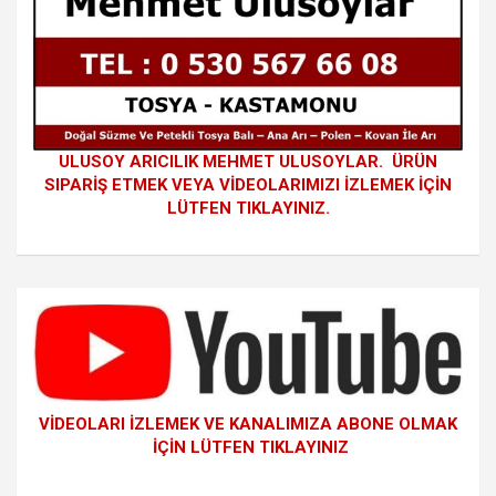
ULUSOY ARICILIK MEHMET ULUSOYLAR. ÜRÜN
SIPARİŞ ETMEK VEYA VİDEOLARIMIZI İZLEMEK İÇİN
LÜTFEN TIKLAYINIZ.
VİDEOLARI İZLEMEK VE KANALIMIZA ABONE OLMAK
İÇİN LÜTFEN TIKLAYINIZ