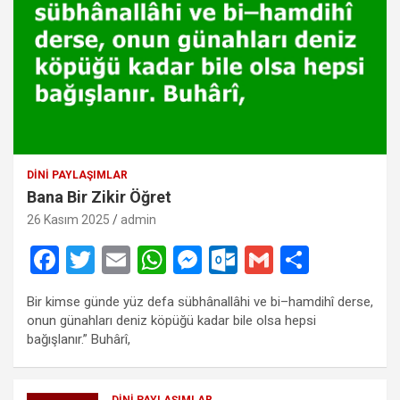
DINI PAYLAŞIMLAR
Bana Bir Zikir Öğret
26 Kasım 2025
admin
F
T
E
W
M
O
G
S
a
wi
m
h
es
ut
m
h
Bir kimse günde yüz defa sübhânallâhi ve bi–hamdihî derse,
ce
tt
ail
at
se
lo
ail
ar
onun günahları deniz köpüğü kadar bile olsa hepsi
b
er
s
n
o
e
bağışlanır.” Buhârî,
o
A
g
k.