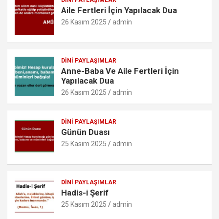
o
p
er
c
DINI PAYLAŞIMLAR
Aile Fertleri İçin Yapılacak Dua
k
p
o
26 Kasım 2025
admin
m
DINI PAYLAŞIMLAR
Anne-Baba Ve Aile Fertleri İçin
Yapılacak Dua
26 Kasım 2025
admin
DINI PAYLAŞIMLAR
Günün Duası
25 Kasım 2025
admin
DINI PAYLAŞIMLAR
Hadis-i Şerif
25 Kasım 2025
admin