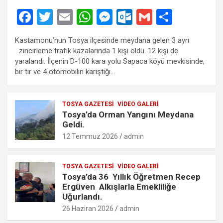
F
T
E
W
M
O
G
S
a
wi
m
h
es
ut
m
h
Kastamonu’nun Tosya ilçesinde meydana gelen 3 ayrı
ce
tt
ail
at
se
lo
ail
ar
zincirleme trafik kazalarında 1 kişi öldü. 12 kişi de
b
er
s
n
o
e
yaralandı. İlçenin D-100 kara yolu Sapaca köyü mevkisinde,
bir tır ve 4 otomobilin karıştığı…
o
A
g
k.
o
p
er
c
TOSYA GAZETESI
VIDEO GALERI
k
p
o
Tosya’da Orman Yangını Meydana
m
Geldi.
12 Temmuz 2026
admin
TOSYA GAZETESI
VIDEO GALERI
Tosya’da 36 Yıllık Öğretmen Recep
Ergüven Alkışlarla Emekliliğe
Uğurlandı.
26 Haziran 2026
admin