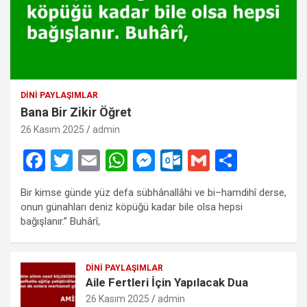
DINI PAYLAŞIMLAR
Bana Bir Zikir Öğret
26 Kasım 2025
admin
F
T
E
W
M
O
G
S
a
wi
m
h
es
ut
m
h
Bir kimse günde yüz defa sübhânallâhi ve bi–hamdihî derse,
ce
tt
ail
at
se
lo
ail
ar
onun günahları deniz köpüğü kadar bile olsa hepsi
b
er
s
n
o
e
bağışlanır.” Buhârî,
o
A
g
k.
o
p
er
c
DINI PAYLAŞIMLAR
Aile Fertleri İçin Yapılacak Dua
k
p
o
26 Kasım 2025
admin