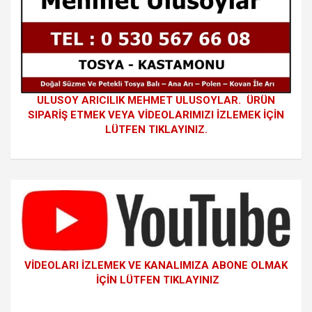
ULUSOY ARICILIK MEHMET ULUSOYLAR. ÜRÜN
SIPARİŞ ETMEK VEYA VİDEOLARIMIZI İZLEMEK İÇİN
LÜTFEN TIKLAYINIZ.
VİDEOLARI İZLEMEK VE KANALIMIZA ABONE OLMAK
İÇİN LÜTFEN TIKLAYINIZ