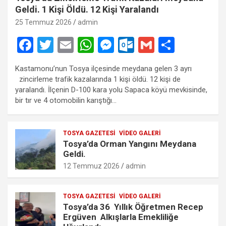
Geldi. 1 Kişi Öldü. 12 Kişi Yaralandı
25 Temmuz 2026
admin
F
T
E
W
M
O
G
S
a
wi
m
h
es
ut
m
h
Kastamonu’nun Tosya ilçesinde meydana gelen 3 ayrı
ce
tt
ail
at
se
lo
ail
ar
zincirleme trafik kazalarında 1 kişi öldü. 12 kişi de
b
er
s
n
o
e
yaralandı. İlçenin D-100 kara yolu Sapaca köyü mevkisinde,
bir tır ve 4 otomobilin karıştığı…
o
A
g
k.
o
p
er
c
TOSYA GAZETESI
VIDEO GALERI
k
p
o
Tosya’da Orman Yangını Meydana
m
Geldi.
12 Temmuz 2026
admin
TOSYA GAZETESI
VIDEO GALERI
Tosya’da 36 Yıllık Öğretmen Recep
Ergüven Alkışlarla Emekliliğe