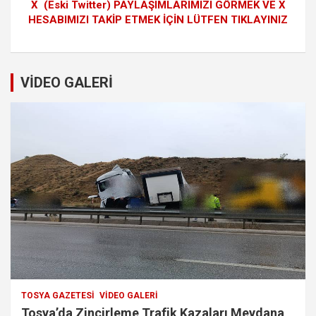
X (Eski Twitter) PAYLAŞIMLARIMIZI GÖRMEK VE X
HESABIMIZI TAKİP ETMEK İÇİN LÜTFEN TIKLAYINIZ
VİDEO GALERİ
TOSYA GAZETESI
VIDEO GALERI
Tosya’da Zincirleme Trafik Kazaları Meydana