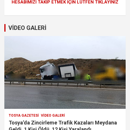
HESABIMIZI TAKİP ETMEK İÇİN LÜTFEN TIKLAYINIZ
VİDEO GALERİ
TOSYA GAZETESI
VIDEO GALERI
Tosya’da Zincirleme Trafik Kazaları Meydana
Geldi. 1 Kişi Öldü. 12 Kişi Yaralandı