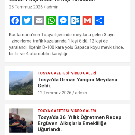
25 Temmuz 2026
admin
F
T
E
W
M
O
G
S
a
wi
m
h
es
ut
m
h
Kastamonu’nun Tosya ilçesinde meydana gelen 3 ayrı
ce
tt
ail
at
se
lo
ail
ar
zincirleme trafik kazalarında 1 kişi öldü. 12 kişi de
b
er
s
n
o
e
yaralandı. İlçenin D-100 kara yolu Sapaca köyü mevkisinde,
bir tır ve 4 otomobilin karıştığı…
o
A
g
k.
o
p
er
c
TOSYA GAZETESI
VIDEO GALERI
k
p
o
Tosya’da Orman Yangını Meydana
m
Geldi.
12 Temmuz 2026
admin
TOSYA GAZETESI
VIDEO GALERI
Tosya’da 36 Yıllık Öğretmen Recep
Ergüven Alkışlarla Emekliliğe
Uğurlandı.