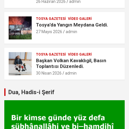
26 Haziran 2026
admin
TOSYA GAZETESI
VIDEO GALERI
Tosya’da Yangın Meydana Geldi.
27 Mayıs 2026
admin
TOSYA GAZETESI
VIDEO GALERI
Başkan Volkan Kavaklıgil, Basın
Toplantısı Düzenledi.
30 Nisan 2026
admin
Dua, Hadis-i Şerif