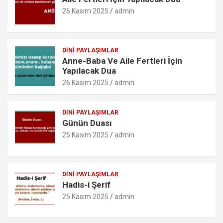
k
p
o
26 Kasım 2025
admin
m
DINI PAYLAŞIMLAR
Anne-Baba Ve Aile Fertleri İçin
Yapılacak Dua
26 Kasım 2025
admin
DINI PAYLAŞIMLAR
Günün Duası
25 Kasım 2025
admin
DINI PAYLAŞIMLAR
Hadis-i Şerif
25 Kasım 2025
admin