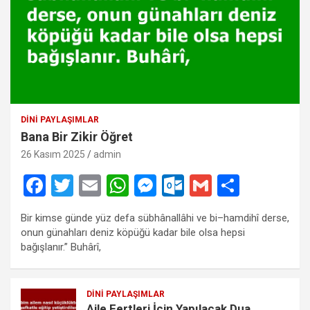
DINI PAYLAŞIMLAR
Bana Bir Zikir Öğret
26 Kasım 2025
admin
F
T
E
W
M
O
G
S
a
wi
m
h
es
ut
m
h
Bir kimse günde yüz defa sübhânallâhi ve bi–hamdihî derse,
ce
tt
ail
at
se
lo
ail
ar
onun günahları deniz köpüğü kadar bile olsa hepsi
b
er
s
n
o
e
bağışlanır.” Buhârî,
o
A
g
k.
o
p
er
c
DINI PAYLAŞIMLAR
Aile Fertleri İçin Yapılacak Dua