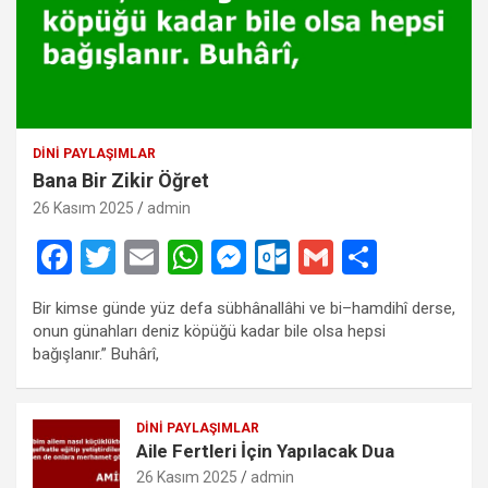
DINI PAYLAŞIMLAR
Bana Bir Zikir Öğret
26 Kasım 2025
admin
F
T
E
W
M
O
G
S
a
wi
m
h
es
ut
m
h
Bir kimse günde yüz defa sübhânallâhi ve bi–hamdihî derse,
ce
tt
ail
at
se
lo
ail
ar
onun günahları deniz köpüğü kadar bile olsa hepsi
b
er
s
n
o
e
bağışlanır.” Buhârî,
o
A
g
k.
o
p
er
c
DINI PAYLAŞIMLAR
Aile Fertleri İçin Yapılacak Dua
k
p
o
26 Kasım 2025
admin