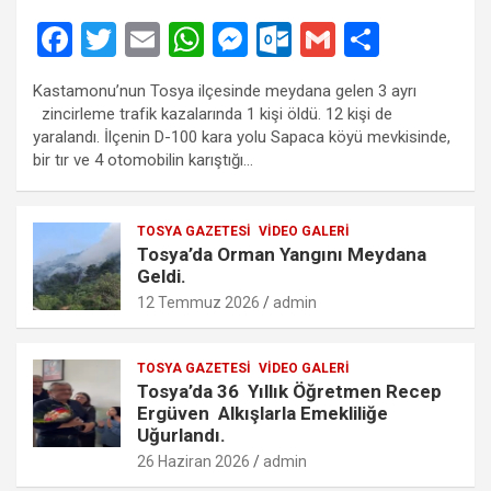
F
T
E
W
M
O
G
S
a
wi
m
h
es
ut
m
h
Kastamonu’nun Tosya ilçesinde meydana gelen 3 ayrı
ce
tt
ail
at
se
lo
ail
ar
zincirleme trafik kazalarında 1 kişi öldü. 12 kişi de
b
er
s
n
o
e
yaralandı. İlçenin D-100 kara yolu Sapaca köyü mevkisinde,
bir tır ve 4 otomobilin karıştığı…
o
A
g
k.
o
p
er
c
TOSYA GAZETESI
VIDEO GALERI
k
p
o
Tosya’da Orman Yangını Meydana
m
Geldi.
12 Temmuz 2026
admin
TOSYA GAZETESI
VIDEO GALERI
Tosya’da 36 Yıllık Öğretmen Recep
Ergüven Alkışlarla Emekliliğe
Uğurlandı.
26 Haziran 2026
admin